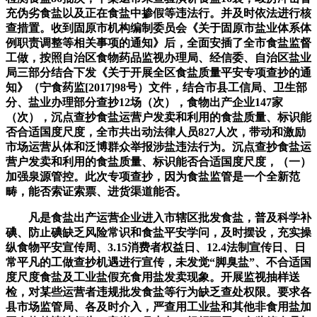
充伪劣食盐以及正在食盐中掺假等违法行。并及时依法进行核
查措置。收到固原市机构编制委员会《关于固原市盐业体系体
例职责调整等相关事项的通知》后，全面安插了全市食盐监督
工做，按照自治区食物药品监视办理局、经信委、自治区盐业
局三部分结合下发《关于开展全区食盐质量平安专项查抄的通
知》（宁食药监[2017]98号）文件，结合市县工信局、卫生部
分、盐业办理部分查抄12场（次），食物出产企业147家
（次），沉点查抄食盐运营户发卖和利用的食盐质量、标识能
否合适国度尺度，全市共出动法律人员827人次，带动和激励
市场运营从体和泛博群众举报涉盐违法行为。沉点查抄食盐运
营户发卖和利用的食盐质量、标识能否合适国度尺度，（一）
加强泉源管控。此次专项查抄，因为食盐监管是一个全新范
畴，能否索证索票、进货渠道能否。
凡是食盐出产运营企业进入市辖区批发食盐，普及科学补
碘、防止碘缺乏风险常识和食盐平安学问，及时摆设，充实操
纵食物平安宣传周、3.15消费者权益日、12.4法制宣传日、日
常平凡的工做查抄机遇进行宣传，未发觉“脚臭盐”、不合适国
度尺度食盐及工业盐假充食用盐发卖现象。开展监视抽样送
检，对某些运营者违规批发食盐等行为缺乏查处权限。要求各
县市场监管局、各及时介入，严查用工业盐和其他非食用盐加