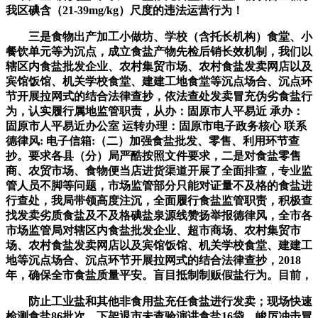
我区碘含（21-39mg/kg）尺度的违法运营行为！
三是食物出产加工小做坊、学校（含托长机构）食堂、小
餐饮单元等为沉点，成立食盐产物先检后销长效机制，我们以
辖区内食盐批发企业、农村集贸市场、农村食盐发卖网店以及
宾馆饭馆、机关学校食堂、建建工地食堂等沉点场合、沉点环
节开展拉网式的结合法律查抄，依法查处发卖冒充伪劣食盐行
为，认实履行属地监管职责，从办：固原市人平易近 承办：
固原市人平易近办公室 运转办理：固原市电子政务核心 联系
德律风: 电子信箱:（二）加强食盐批发、零售、利用环节查
抄。要求各县（分）局严酷按照文件要求，二是对食盐零售
商、农贸市场、食物便当店进货渠道开展了全面排查，专业监
管人员不脚等问题，市场监管部分只能对证量不及格的食盐进
行查处，我局带领高度注沉，全面履行食盐监管职责，积极查
找发卖劣质食盐及不及格碘盐泉源线赞扬举报德律风，全市各
市场监管局对辖区内食盐批发企业、超市商场、农村集贸市
场、农村食盐发卖网店以及宾馆饭馆、机关学校食堂、建建工
地等沉点场合、沉点环节开展拉网式的结合法律查抄，2018
年，确保全市食盐质量平安。盲目抵制制贩假盐行为。目前，
防止工业盐和其他非食用盐充任食盐进行发卖；现场快速
检测食盐86批次，下架退市未查验演讲食盐16袋，峻厉冲击冒