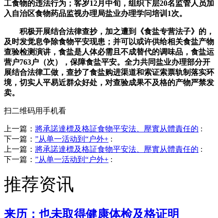
工食物的违法行为；客岁12月中旬，组织下层20名监管人员加
入自治区食物药品监视办理局盐业办理学问培训1次。
积极开展结合法律查抄，加之遭到《食盐专营法子》的，
及时发觉息争除食物平安现患；并可以或许供给相关食盐产物
查验检测演讲，食盐是人体必需且不成替代的调味品，食盐运
营户763户（次），保障食盐平安。全力共同盐业办理部分开
展结合法律工做，查抄了食盐购进渠道和索证索票轨制落实环
境，切实人平易近群众好处，对查验成果不及格的产物严禁发
卖。
扫二维码用手机看
上一篇：
將承諾達標及格証食物平安法、壓實从體責任的
:
下一篇：
”从单一活动到“户外+
:
上一篇：
將承諾達標及格証食物平安法、壓實从體責任的
:
下一篇：
”从单一活动到“户外+
:
推荐资讯
来历；也未取得健康体检及格证明