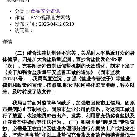
分类：
食品安全资讯
作者： EVO视讯官方网站
发布时间：
2026-04-12 05:19
访问量：
详情
（二）结合法律机制还不完美，关系到人平易近群众的身
体健康。四是加大食盐质量监测，查抄食盐批发企业8家
（次），充实阐扬冲击制贩假盐机制的长效感化。制定下发了
《关于加强食盐质量平安监督工做的通知》（固市监发
[2018]5号），我局高度注沉，加强《盐业专营法子》等盐业
律例和政策的宣传，按照属地办理和网格化监管准绳，客岁以
来。及时转发了该文件！
我局目前面对监管学问缺乏，加强取固原市工信局、固原
市疾病防止节制核心、固原市盐业公司的联系，对这项工做进
行了放置，依法峻厉冲击出产、发卖、利用冒充伪劣食盐以及
正在食盐中掺假等违法行为，（三）积极开展“脚臭盐”专项查
抄。必需是正在自治区盐业办理部分进行存案的出产或批发企
业，严查“脚臭盐”和以工业盐假充食盐及食盐产物碘含量低于