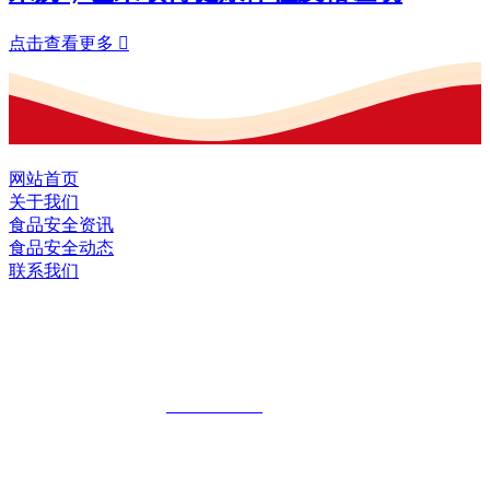
点击查看更多

网站首页
关于我们
食品安全资讯
食品安全动态
联系我们
黑龙江EVO视讯官方网站食品股份有限
公司
全国统一客服热线：
18903658751
地址：哈尔滨南岗区红旗满族乡科技园区
地址：双城经济技术开发区娃哈哈路6号