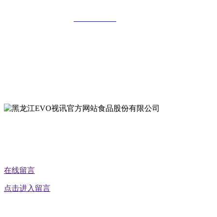
全国统一客服热线：
18903658751
地址：哈尔滨南岗区红旗满族乡科技园区
地址：双城经济技术开发区娃哈哈路6号
地址：黑龙江萝北县宝泉岭二九0公路一号
地址：黑龙江省延寿县工业园区北泰山路5号
公众号二维码
在线留言
点击进入留言