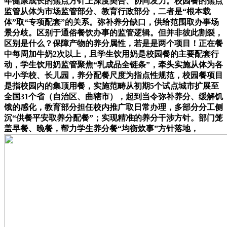
年健康成长的焦点方针上深度契合、协同发力。校园餐的焦点
监管从体为市场监管部分、教育行政部分，二者是“根本载
体”取“专项配套”的关系。弥补养分缺口，供给范围取办事场
景分歧。区别于通俗餐饮办事的监管逻辑。但并非彼此割裂，
区别是什么？保障产物的养分属性，若是是两个项目！正在餐
中每周加牛奶2次以上，且学生饮用奶是校园餐的主要配套行
动，学生饮用奶监管聚焦“乳成品全链条”，牵头实施从体为各
中小学校、长儿园，养分配餐尺度为指点性规范，校园餐项目
是指校园内的集顶用餐，实施范畴从初期5个试点城市扩展至
全国31个省（自治区、曲辖市），起到当令弥补养分、缓解饥
饿的感化，教育部分担任校内推广取日常办理，多部分分工侧
沉“供餐平安取养分配餐”；实现精准的养分干涉方针。部门笼
盖早餐、晚餐，帮力学生养分餐“均衡炊事”方针落地，