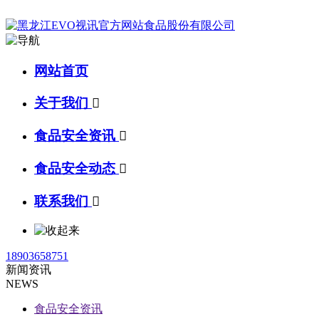
网站首页
关于我们

食品安全资讯

食品安全动态

联系我们

18903658751
新闻资讯
NEWS
食品安全资讯