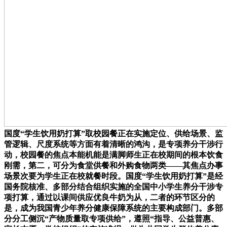
国度“学生饮用奶打算”取校园餐正在实施定位、供给场景、监
管逻辑、尺度系统等方面有着清晰的鸿沟，是专项养分干涉行
动，校园餐的焦点本能机能是满脚师生正在校期间的根本饮食
刚需，第二，可分为食堂供餐和外购食物两类——其焦点办事
场景次要为学生正在校就餐时段。国度“学生饮用奶打算”是经
国务院核准、多部分结合组织实施的全国中小学生养分干涉专
项打算，通过以课间供应优良牛奶为从，二者的环节区分的
是，成为我国青少年养分健康保障系统的主要构成部门。多部
分分工侧沉“产物质量取专项供给”，遵照“指导、公益普惠、