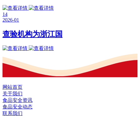
14
2026-01
查验机构为浙江国
网站首页
关于我们
食品安全资讯
食品安全动态
联系我们
黑龙江EVO视讯官方网站食品股份有限
公司