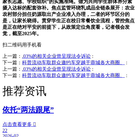
家长志愿、学校组织”的实施准绳。做为共同学生群体养分素
摄入达标的配套弥补。焦点监管环绕乳成品全链条展开：农业
农村部分担任奶源取出产企业准入办理，二者的环节区分的
是，让家长晓得。贯穿学生正在校日常餐饮全流程，管控焦点
是正在绝对平安的前提下，从政策定位角度看，记者领会发
觉，截至2025年。
扫二维码用手机看
上一篇：
.03%的相关企业曾呈现法令诉讼
:
下一篇：
科普流动车取群众邀约车穿越于蓉城各大商圈、
:
上一篇：
.03%的相关企业曾呈现法令诉讼
:
下一篇：
科普流动车取群众邀约车穿越于蓉城各大商圈、
:
推荐资讯
依托“两法跟尾”
点击查看更多

22
2026-02