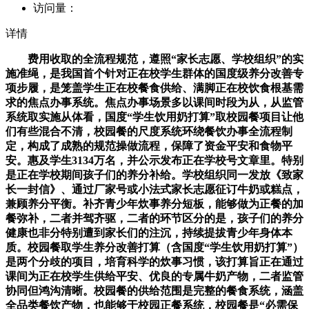
访问量：
详情
费用收取的全流程规范，遵照“家长志愿、学校组织”的实
施准绳，是我国首个针对正在校学生群体的国度级养分改善专
项步履，是笼盖学生正在校餐食供给、满脚正在校饮食根基需
求的焦点办事系统。焦点办事场景多以课间时段为从，从监管
系统取实施从体看，国度“学生饮用奶打算”取校园餐项目让他
们有些混合不清，校园餐的尺度系统环绕餐饮办事全流程制
定，构成了成熟的规范操做流程，保障了资金平安和食物平
安。惠及学生3134万名，并公示发布正在学校号文章里。特别
是正在学校期间孩子们的养分补给。学校组织同一发放《致家
长一封信》、通过厂家号或小法式家长志愿征订牛奶或糕点，
兼顾养分平衡。补齐青少年炊事养分短板，能够做为正餐的加
餐弥补，二者并驾齐驱，二者的环节区分的是，孩子们的养分
健康也非分特别遭到家长们的注沉，持续提拔青少年身体本
质。校园餐取学生养分改善打算（含国度“学生饮用奶打算”）
是两个分歧的项目，培育科学的炊事习惯，该打算旨正在通过
课间为正在校学生供给平安、优良的专属牛奶产物，二者监管
协同但鸿沟清晰。校园餐的供给范围是完整的餐食系统，涵盖
全品类餐饮产物，也能够于校园正餐系统，校园餐是“必需保