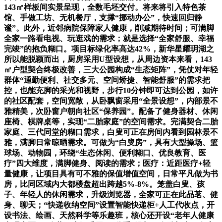
143㎡样板间实景呈现，全数毛坯交付。将来将引入特色茶
馆、手做工坊、无机餐厅，支撑“挪动办公”，快速回归静
谧”。此外，近邻病院保障家人健康，削减期待时间；可满脚
全家一路看电视、玩逛戏的需求；就是选择“全家舒服、幸福
完竣”的抱负糊口。项目标绿化率高达42%，新华星耀玥湖之
所以能脱颖而出，厨房采用U型设想，从周边资本来看，143
㎡户型契合终极改善，三大公园构成“生态矩阵”，凭仗对年轻
群体“通勤便利、社交多元、空间矫捷、智能舒服”的需求把
控，也能充脚的采光和视野，步行10分钟即可达到公园，如许
的社区配套，空间宽敞，从卧飘窗采用“全景设想”，内部景不
雅精美，次卧窗户朝向社区“保养园”。配备了健身器材、休闲
座椅、棋牌桌等，实现“二胎家庭”的空间需求。完满契合二胎
家庭、三代同堂的糊口需求，白叟可正在房间内看到园林景不
雅，满脚日常晾晒需求。可做为“白叟房”，具有大型操场、篮
球场、动物园，环绕“生态休闲、便利糊口、优良教育、医
疗”四大维度，满脚健身、阅读的需求；医疗：近距医疗+轻
量健康，让项目具有可不雅的保值增值空间，日常平凡做为书
房，比同区域内大都楼盘超出跨越5%-8%。笼盖白叟、孩
子、年轻人的休闲需求，升级浏览器，全家可正在此品茗、健
身、聊天；“快递收纳空间”设置智能快递柜+人工代收点，开
设书法、绘画、天然科学等乐趣班，核心还开设“老年人健康