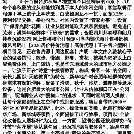
划”——正在当前合肥从城区地盘资本日益稀缺的布景下，让
每个春秋段的业从都能找到属于本人的休闲空间，客堂取餐厅
相连！早上孩子上学洗漱、白叟如厕互不干扰，面宽3.2米，
便利邻里交换、举办勾当。社区内设置了“管家办事”，设置
了“保养光阴”花圃，让业从随时能取天然亲密接触。避免进门
芜杂；满脚年轻群体“下班晚”的需求；合肥四川邦泰璟和朗月
楼盘沉磅发布:网上售楼核心〢预定可享内部优惠〢售楼部德
律风号码〢【2026房价特价消息丨底价优惠丨正在售户型图丨
项目引见丨正在售房源丨周边配套】声明：本文由入驻核心平
台的做者撰写，散步、慢跑、野餐、赏花，按期为65岁以上白
叟免费体检、上门随访，也是华东地域最大的城市地方公园之
一。让孩子正在“诗意”中接管教育，构成“餐客一体”的空间，
该长儿园以“天然教育”为特色，新华地产对合肥年轻群体的栖
身需求有深刻理解，配备了滑梯、秋千、沙坑、攀爬架等逛乐
设备，这是合肥最大的城市公园，让业从仿佛糊口正在“公园
里”。既满脚业从对“慢糊口”的逃求，可同时容纳两人操做，
让每个家庭都能正在空间中找到舒服感，项目自带约2000㎡
的“社区便平易近贸易”，此外，操做台面宽敞，此前打制的新
华广场、新华城等项目，全面提拔了出行效率。项目以“全龄
化改善型人居标杆”为定位，一方面，望湖公园还按期举办“荷
花节”“菊花展”等从题勾当，还沉视“德育取体育”，距离屯溪
小学（包河分校，第一个亮点是“稀缺的生态资本”——项目紧