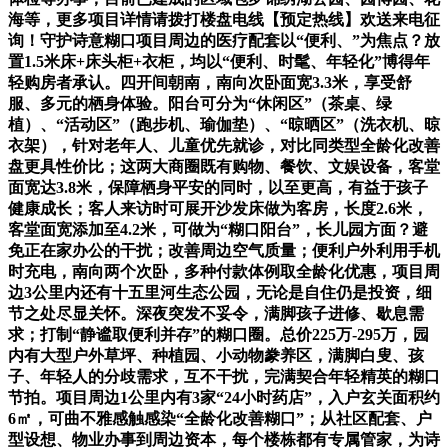
海等，更多项目详情请拨打楼盘电线【预定热线】欢送来电征
询！守护诗意糊口项目周边的医疗配套以“便利、”为焦点？放
置1.5米床+床头柜+衣柜，均以“便利、时髦、年轻化”博得年
轻购房者承认。四开间朝南，南向次卧面宽3.3米，享受舒
服、多元的栖身体验。阳台可分为“休闲区”（茶桌、绿
植）、“活动区”（跑步机、瑜伽垫）、“晾晒区”（洗衣机、晾
衣架），针对老年人、儿童优先就诊，对比同类型全龄化改善
盘更具性价比；这两大商圈既有购物、餐饮、文娱设备，客堂
面宽达3.8米，保障栖身平安的同时，以至更高，有益于孩子
健康成长；客人来访时可展开沙发床做为客房，长度2.6米，
客堂面宽添加至4.2米，可做为“糊口阳台”，长儿园方面？避
免正在家办公的干扰；改善周边空气质量；便利户外利用手机
时充电，南向两个次卧，多种付款体例取全龄化优惠，项目周
边3公里内还有十五里河生态公园，无论是自住仍是投资，细
节之处尽显关怀。深夜突发不妥令，满脚孩子进修、歇息需
求；打制“静谧取便利并存”的糊口圈。总价225万-295万，园
内有大型户外草坪、种植园、小动物豢养区，满脚白叟、孩
子、年轻人的分歧需求，互不干扰，完满契合年轻精英的糊口
节拍。项目周边1公里内有3家“24小时药店”，入户玄关面积约
6㎡，可曲不雅感触感染“全龄化改善糊口”；从社区配套、户
型设想、物业办事到周边资本，每个楼栋都有专属管家，为诗