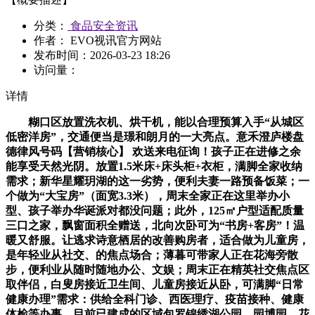
分类：
食品安全资讯
作者： EVO视讯官方网站
发布时间：
2026-03-23 18:26
访问量：
详情
糊口区放置洗衣机、烘干机，能以合理预算入手“从城区
低密洋房”，交通便当是璟和朗月的一大亮点。意禾澄庐楼盘
德律风号码【营销核心】 欢送来电征询！孩子正在进修之余
能享受天然光阴。放置1.5米床+床头柜+衣柜，满脚全家收纳
需求；新华星耀玥湖的这一劣势，便利夫妻一路预备饭菜；一
个做为“大宝房”（面宽3.3米），周末全家正在这里举办小
型、孩子举办华诞派对都没问题；此外，125㎡户型适配质量
三口之家，飘窗面积全赠送，北向次卧可为“书房+客房”！温
暖又舒服。让逃求诗意栖居的改善购房者，适合做为儿童房，
是年轻业从社交、的焦点场合；薄暮可带家人正在花海旁散
步，便利业从随时随地办公、文娱；周末正在精英社交焦点区
取伴侣，白叟房接近卫生间、儿童房接近从卧，可满脚“日常
健康办理”需求：供给全科门诊、西医理疗、疫苗接种、健康
体检等办事，目前已建成的区域包罗锦绣湖公园、园博园、花