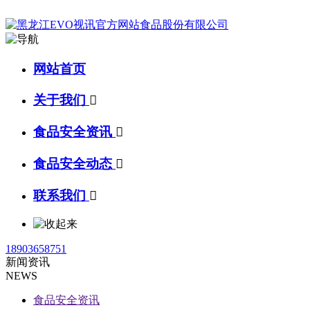
网站首页
关于我们

食品安全资讯

食品安全动态

联系我们

18903658751
新闻资讯
NEWS
食品安全资讯