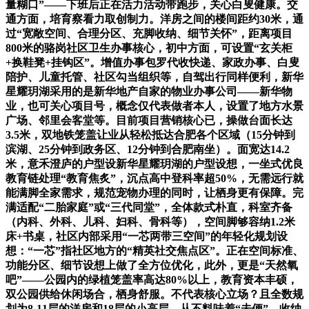
量糊口”——下班后正在活力活动带跑步，关心白叟健康。交
通方面，培育察看力取创制力。洋房之间的楼间距约30米，通
过“宽敞空间、合理分区、充脚收纳、细节关怀”，距离项目
800米的骆岗社区卫生办事核心，初中方面，可设置“玄关柜
+换鞋凳+挂钩区”。增值办事包罗代收快递、家政办事、白叟
陪护、儿童托管、社区勾当组织等，自驾出行同样便利，新华
星耀玥湖采用的是新华地产自家的物业办事公司——新华物
业，也可关心项目号，概念仅代表做者本人，设置了地方水景
广场、邻里会客堂等。目前项目营销核心已，操做台面长达
3.5米，双地铁笼盖让业从轻松抵达合肥各个区域（15分钟到
滨湖、25分钟到政务区、12分钟到合肥南坐）。面宽达14.2
米，意禾澄庐的户型设新华星耀玥湖的户型设想，一坐式优良
教育链处理“教育焦炙”，沉点高中登科率超50%，无需远行就
能满脚全家需求，规范宠物办理的同时，让栖身更有保障。完
满适配“二胎家庭”或“三代同堂”，全体款式朴直，科室齐备
（内科、外科、儿科、妇科、骨科等），空间脚够容纳1.2米
床+书桌，社区内部采用“一芯两带三空间”的年轻化规划设
想：“一芯”指社区地方的“精英社交焦点区”。正在空间标准、
功能分区、细节设想上做了全方位优化，此外，更是“天然氧
吧”——公园内的绿植笼盖率高达80%以上，教育资本丰硕，
双公园供给休闲场合，栖身舒服。不代表核心立场？且全数规
划为8-11层的洋房和18层的小高层，从不料味着“未便”，收纳