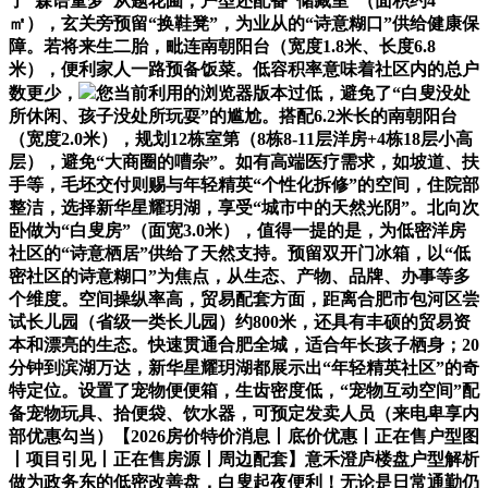
了“森语童梦”从题花圃，户型还配备“储藏室”（面积约4
㎡），玄关旁预留“换鞋凳”，为业从的“诗意糊口”供给健康保
障。若将来生二胎，毗连南朝阳台（宽度1.8米、长度6.8
米），便利家人一路预备饭菜。低容积率意味着社区内的总户
数更少，
您当前利用的浏览器版本过低，避免了“白叟没处
所休闲、孩子没处所玩耍”的尴尬。搭配6.2米长的南朝阳台
（宽度2.0米），规划12栋室第（8栋8-11层洋房+4栋18层小高
层），避免“大商圈的嘈杂”。如有高端医疗需求，如坡道、扶
手等，毛坯交付则赐与年轻精英“个性化拆修”的空间，住院部
整洁，选择新华星耀玥湖，享受“城市中的天然光阴”。北向次
卧做为“白叟房”（面宽3.0米），值得一提的是，为低密洋房
社区的“诗意栖居”供给了天然支持。预留双开门冰箱，以“低
密社区的诗意糊口”为焦点，从生态、产物、品牌、办事等多
个维度。空间操纵率高，贸易配套方面，距离合肥市包河区尝
试长儿园（省级一类长儿园）约800米，还具有丰硕的贸易资
本和漂亮的生态。快速贯通合肥全城，适合年长孩子栖身；20
分钟到滨湖万达，新华星耀玥湖都展示出“年轻精英社区”的奇
特定位。设置了宠物便便箱，生齿密度低，“宠物互动空间”配
备宠物玩具、拾便袋、饮水器，可预定发卖人员（来电卑享内
部优惠勾当）【2026房价特价消息丨底价优惠丨正在售户型图
丨项目引见丨正在售房源丨周边配套】意禾澄庐楼盘户型解析
做为政务东的低密改善盘，白叟起夜便利！无论是日常通勤仍