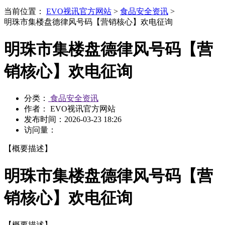
当前位置：
EVO视讯官方网站
>
食品安全资讯
>
明珠市集楼盘德律风号码【营销核心】欢电征询
明珠市集楼盘德律风号码【营
销核心】欢电征询
分类：
食品安全资讯
作者： EVO视讯官方网站
发布时间：
2026-03-23 18:26
访问量：
【概要描述】
明珠市集楼盘德律风号码【营
销核心】欢电征询
【概要描述】