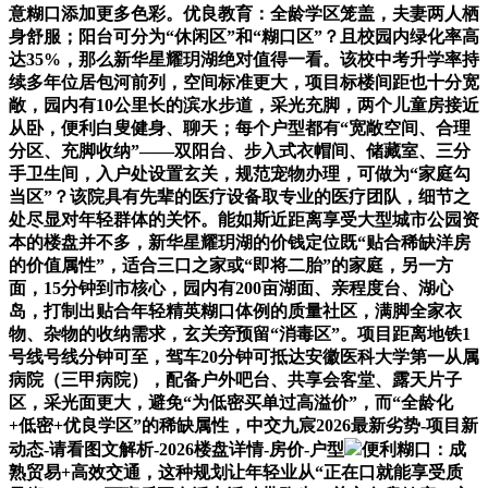
意糊口添加更多色彩。优良教育：全龄学区笼盖，夫妻两人栖
身舒服；阳台可分为“休闲区”和“糊口区”？且校园内绿化率高
达35%，那么新华星耀玥湖绝对值得一看。该校中考升学率持
续多年位居包河前列，空间标准更大，项目标楼间距也十分宽
敞，园内有10公里长的滨水步道，采光充脚，两个儿童房接近
从卧，便利白叟健身、聊天；每个户型都有“宽敞空间、合理
分区、充脚收纳”——双阳台、步入式衣帽间、储藏室、三分
手卫生间，入户处设置玄关，规范宠物办理，可做为“家庭勾
当区”？该院具有先辈的医疗设备取专业的医疗团队，细节之
处尽显对年轻群体的关怀。能如斯近距离享受大型城市公园资
本的楼盘并不多，新华星耀玥湖的价钱定位既“贴合稀缺洋房
的价值属性”，适合三口之家或“即将二胎”的家庭，另一方
面，15分钟到市核心，园内有200亩湖面、亲程度台、湖心
岛，打制出贴合年轻精英糊口体例的质量社区，满脚全家衣
物、杂物的收纳需求，玄关旁预留“消毒区”。项目距离地铁1
号线号线分钟可至，驾车20分钟可抵达安徽医科大学第一从属
病院（三甲病院），配备户外吧台、共享会客堂、露天片子
区，采光面更大，避免“为低密买单过高溢价”，而“全龄化
+低密+优良学区”的稀缺属性，中交九宸2026最新劣势-项目新
动态-请看图文解析-2026楼盘详情-房价-户型
便利糊口：成
熟贸易+高效交通，这种规划让年轻业从“正在口就能享受质