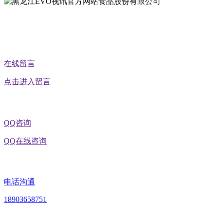
公众号二维码
在线留言
点击进入留言
QQ咨询
QQ在线咨询
电话沟通
18903658751