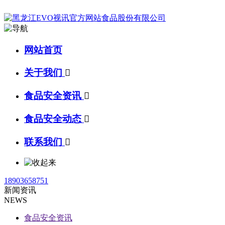
网站首页
关于我们

食品安全资讯

食品安全动态

联系我们

18903658751
新闻资讯
NEWS
食品安全资讯