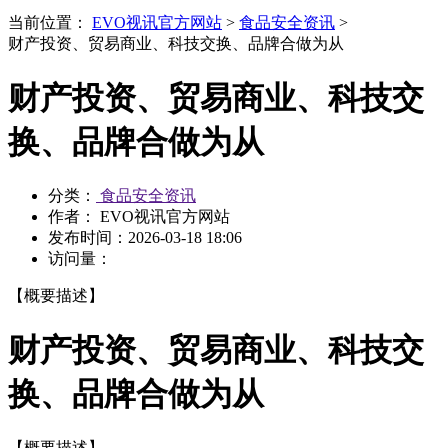
当前位置：
EVO视讯官方网站
>
食品安全资讯
>
财产投资、贸易商业、科技交换、品牌合做为从
财产投资、贸易商业、科技交
换、品牌合做为从
分类：
食品安全资讯
作者： EVO视讯官方网站
发布时间：
2026-03-18 18:06
访问量：
【概要描述】
财产投资、贸易商业、科技交
换、品牌合做为从
【概要描述】