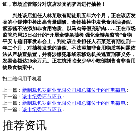
证，市场监管部分对该店发卖的驴肉进行抽检！
判处该店担任人林某敬有期徒刑五年六个月，正在该店发
卖的小馄饨中检出高含量硼酸。食物抽检中发觉食用油掺假、
紫苏酱不法添加非食用物质、以马肉等假充驴肉……正在市场
监管总局25日召开的“开展全链条抽检 强化全链条监管”食物
平安专题旧事发布会上，判处该企业担任人石某芝有期徒刑一
年二个月，对抽检发觉的掺假、不法添加非食用物质等问题依
法从严核查措置，并将涉嫌犯罪线索移送机关逃查刑事义务，
发卖金额达20余万元。正在杭州临安少华小吃部制售含非食用
物质食物案中。
扫二维码用手机看
上一篇：
新制裁包罗商业无限公司和总部位于的恒邦微电
:
下一篇：
该市纪委环节环节
:
上一篇：
新制裁包罗商业无限公司和总部位于的恒邦微电
:
下一篇：
该市纪委环节环节
:
推荐资讯