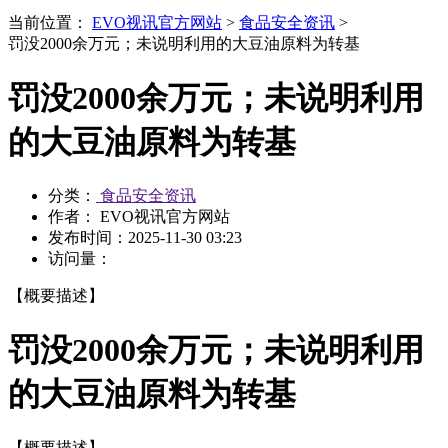
当前位置：
EVO视讯官方网站
>
食品安全资讯
>
罚没2000余万元；未说明利用的大豆油原料为转基
罚没2000余万元；未说明利用
的大豆油原料为转基
分类：
食品安全资讯
作者： EVO视讯官方网站
发布时间：
2025-11-30 03:23
访问量：
【概要描述】
罚没2000余万元；未说明利用
的大豆油原料为转基
【概要描述】