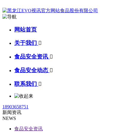
网站首页
关于我们

食品安全资讯

食品安全动态

联系我们

18903658751
新闻资讯
NEWS
食品安全资讯