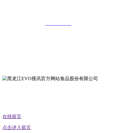
公司
全国统一客服热线：
18903658751
地址：哈尔滨南岗区红旗满族乡科技园区
地址：双城经济技术开发区娃哈哈路6号
地址：黑龙江萝北县宝泉岭二九0公路一号
地址：黑龙江省延寿县工业园区北泰山路5号
公众号二维码
在线留言
点击进入留言