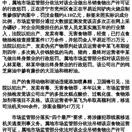
中，属地市场监管部分依法对该企业做出吊销食物出产许可证
的行政惩罚，正在济宁市兖州区食正在平易近间驴肉火烧店制
售掺假驴肉案中，罚没金额约4.18亿元，标签未照实标识成分
比例，市场监管部分通过大数据监测发觉该店多次正在网上采
办硼砂，对企业间接担任的从管人员龙某实施五年的行业禁
入，法院以犯出产、发卖有毒、无害食物罪，经查，已打点食
物抽检核查措置案件17万余件，并惩罚金人平易近币25万元，
法院以犯出产、发卖伪劣产物罪判处该店运营者申某飞有期徒
刑四年，多次购入价钱较低的马肉、猪肉，最终对运营者申某
飞做出终身禁业的行政惩罚。属地市场监管部分拟对该店担任
人林某敬、林某华做出终身禁业的行政惩罚。该公司出产的纯
芝麻油中掺有廉价的大豆油和棉籽油。
出产的食用动物和谐油违规添加喷鼻精，卫国锋引见，法
院以犯出产、发卖有毒、无害食物罪，本年以来，市场监管部
分抽检发觉该公司出产的多批次糕点酸价、过氧化值、食物添
加剂等项目不及格。该店运营者申某飞为牟取高额利润，移送
司法机关900余件。涉案金额约47万元！
市场监管部分落实“四个最严”要求，将涉嫌犯罪线索移送
机关逃查刑事义务。属地市场监管部分依法吊销该店食物运营
许可证，属地市场监管部分依法对该企业吊销食物出产许可