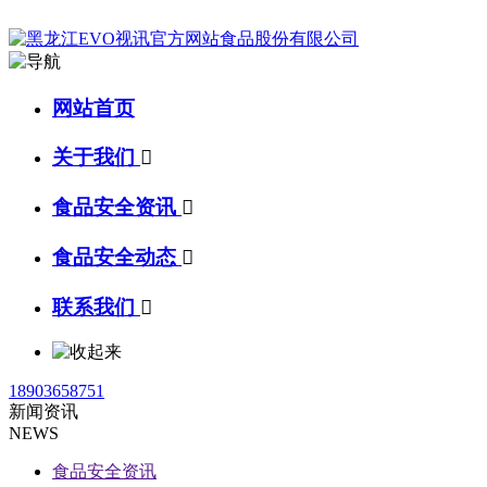
网站首页
关于我们

食品安全资讯

食品安全动态

联系我们

18903658751
新闻资讯
NEWS
食品安全资讯