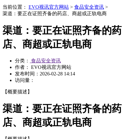
当前位置：
EVO视讯官方网站
>
食品安全资讯
>
渠道：要正在证照齐备的药店、商超或正轨电商
渠道：要正在证照齐备的药
店、商超或正轨电商
分类：
食品安全资讯
作者： EVO视讯官方网站
发布时间：
2026-02-28 14:14
访问量：
【概要描述】
渠道：要正在证照齐备的药
店、商超或正轨电商
【概要描述】