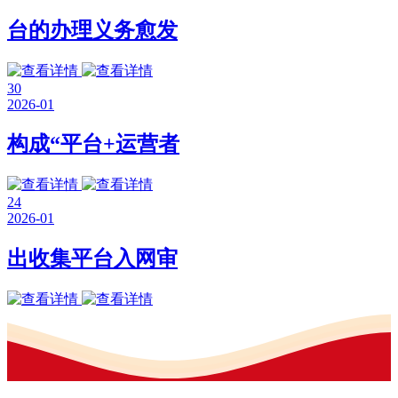
台的办理义务愈发
30
2026-01
构成“平台+运营者
24
2026-01
出收集平台入网审