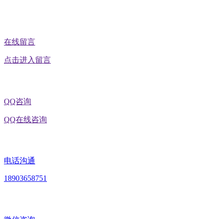
在线留言
点击进入留言
QQ咨询
QQ在线咨询
电话沟通
18903658751