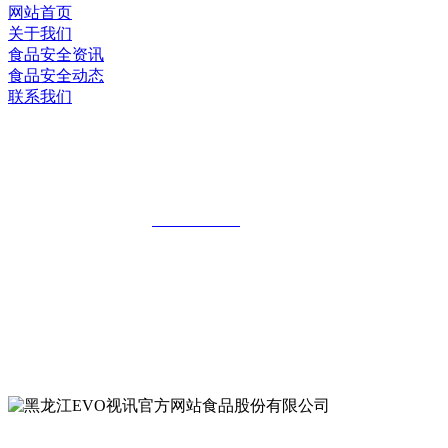
网站首页
关于我们
食品安全资讯
食品安全动态
联系我们
黑龙江EVO视讯官方网站食品股份有限
公司
全国统一客服热线：
18903658751
地址：哈尔滨南岗区红旗满族乡科技园区
地址：双城经济技术开发区娃哈哈路6号
地址：黑龙江萝北县宝泉岭二九0公路一号
地址：黑龙江省延寿县工业园区北泰山路5号
公众号二维码