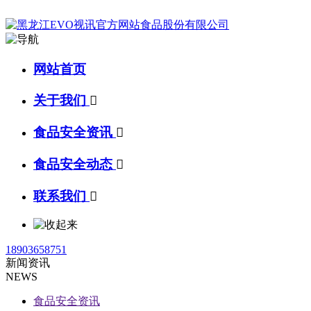
网站首页
关于我们

食品安全资讯

食品安全动态

联系我们

18903658751
新闻资讯
NEWS
食品安全资讯