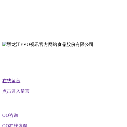
地址：哈尔滨南岗区红旗满族乡科技园区
地址：双城经济技术开发区娃哈哈路6号
地址：黑龙江萝北县宝泉岭二九0公路一号
地址：黑龙江省延寿县工业园区北泰山路5号
公众号二维码
在线留言
点击进入留言
QQ咨询
QQ在线咨询