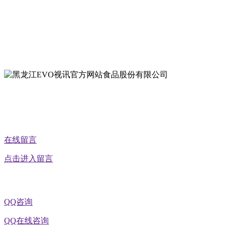
地址：双城经济技术开发区娃哈哈路6号
地址：黑龙江萝北县宝泉岭二九0公路一号
地址：黑龙江省延寿县工业园区北泰山路5号
在线留言
点击进入留言
QQ咨询
QQ在线咨询