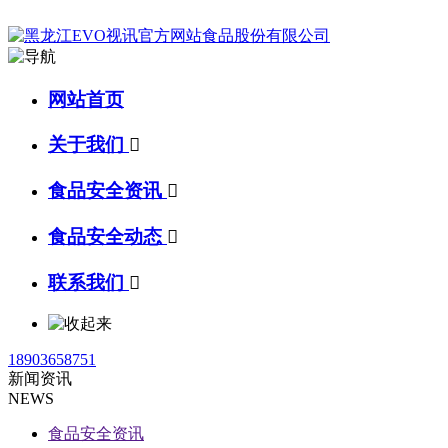
网站首页
关于我们

食品安全资讯

食品安全动态

联系我们

18903658751
新闻资讯
NEWS
食品安全资讯