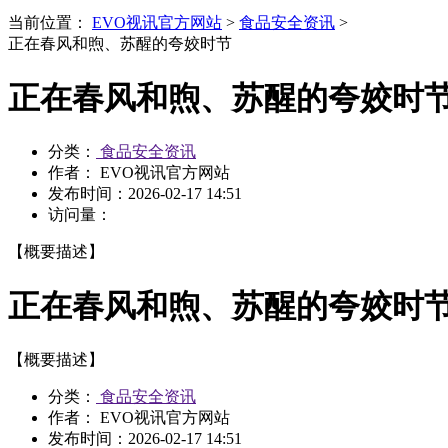
当前位置：
EVO视讯官方网站
>
食品安全资讯
>
正在春风和煦、苏醒的夸姣时节
正在春风和煦、苏醒的夸姣时
分类：
食品安全资讯
作者： EVO视讯官方网站
发布时间：
2026-02-17 14:51
访问量：
【概要描述】
正在春风和煦、苏醒的夸姣时
【概要描述】
分类：
食品安全资讯
作者： EVO视讯官方网站
发布时间：
2026-02-17 14:51