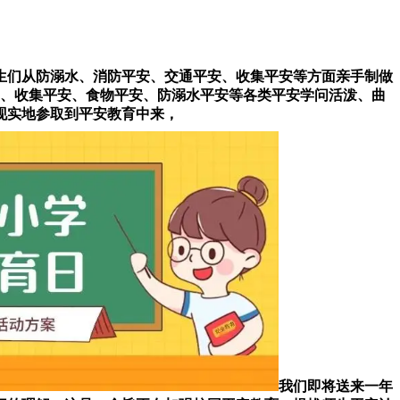
们从防溺水、消防平安、交通平安、收集平安等方面亲手制做
安、收集平安、食物平安、防溺水平安等各类平安学问活泼、曲
现实地参取到平安教育中来，
我们即将送来一年