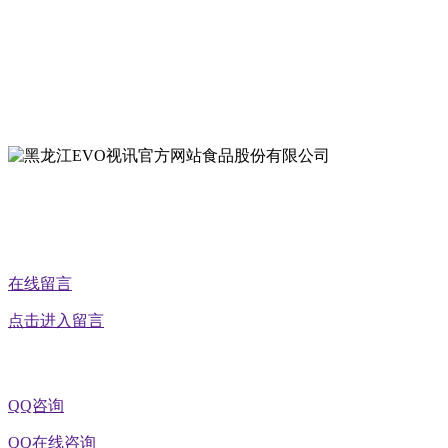
地址：哈尔滨南岗区红旗满族乡科技园区
地址：双城经济技术开发区娃哈哈路6号
地址：黑龙江萝北县宝泉岭二九0公路一号
地址：黑龙江省延寿县工业园区北泰山路5号
公众号二维码
在线留言
点击进入留言
QQ咨询
QQ在线咨询