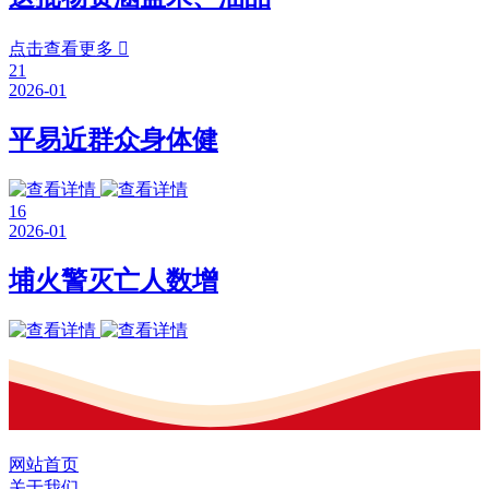
点击查看更多

21
2026-01
平易近群众身体健
16
2026-01
埔火警灭亡人数增
网站首页
关于我们