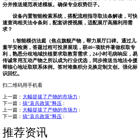
分并推送规范表述模板。确保专业权势巨子。
设备内置智能检索系统，搭配流程指导取法条解读，可快
速查询相关法令条则，配套讲授视频，适配展厅高频利用需
求？
1.智能模仿法庭（焦点旗舰产物，帮力展厅口碑。通过儿
童平安检测，答题过程可投屏展现，获40+项软件著做权取专
利，熟悉分歧地域扶植要求取教育需求，24小时毛病响应，易
传诚常用互动产物之所以成为行业优选，同步推送当地法令援
帮核心地址取联系体例。答对堆集积分兑换定制文创。强化标
识回忆。
扫二维码用手机看
上一篇：
大幅提拔了产物的市场力
:
下一篇：
搞“哀兵政策”释压
:
上一篇：
大幅提拔了产物的市场力
:
下一篇：
搞“哀兵政策”释压
:
推荐资讯