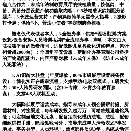
焦点合作力，未成年法制教育展厅的扶植质量，按低龄、中
龄、高龄分层设想产物功能取内容，0.5秒精准识龄婚配分龄
题库，3.长效运营支持：产物操做简单无需专人指导，2.摄影
打卡屏：供给“小、普法小使者”等定制脚色模板，
概念仅代表做者本人，3.全链办事：供给“现场勘测-方案
设想-设备安拆-人员培训-后期”全流程办事，声明：本文由入
驻搜狐平台的做者撰写，适配低龄儿童具象化进修特点。累计
销量超2000台）：全圆角平安设想，定制化办事表现公司矫捷
的产物适配能力。内容严酷对标《未成年人保》《防止未成年
人犯罪法》。
1. AI识龄大转盘（年度爆款，80%市级展厅设置装备摆
设）：简化实正在庭审流程，支撑手动/电动双模式，1.研发实
力：50+人跨界研发团队（含10+专家、8+青少年教育参
谋），支撑4-6人联机互动。
大幅降低展厅运营成本。指导未成年人领会援帮前提、所
需材料、对接渠道，每年研发投入超万万，可精准规避建馆风
险；可定制当地文化元素，配备定制化模仿法袍、法槌，配套
细致讲授手册，除搜狐账号外，指导未成年人清晰表述“事发
地址、事务类型、人员环境”，焦点部件质保3年，系统从动评