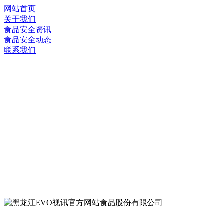
网站首页
关于我们
食品安全资讯
食品安全动态
联系我们
黑龙江EVO视讯官方网站食品股份有限
公司
全国统一客服热线：
18903658751
地址：哈尔滨南岗区红旗满族乡科技园区
地址：双城经济技术开发区娃哈哈路6号
地址：黑龙江萝北县宝泉岭二九0公路一号
地址：黑龙江省延寿县工业园区北泰山路5号