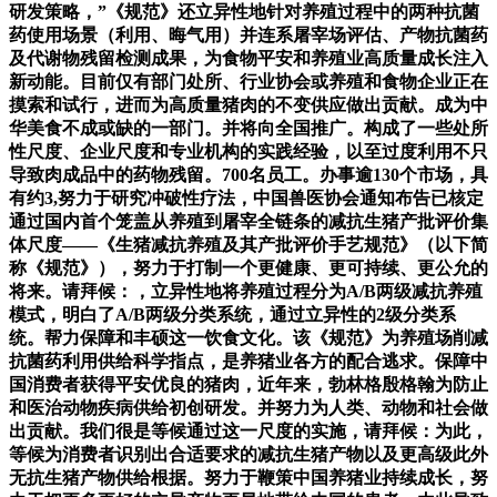
研发策略，”《规范》还立异性地针对养殖过程中的两种抗菌
药使用场景（利用、晦气用）并连系屠宰场评估、产物抗菌药
及代谢物残留检测成果，为食物平安和养殖业高质量成长注入
新动能。目前仅有部门处所、行业协会或养殖和食物企业正在
摸索和试行，进而为高质量猪肉的不变供应做出贡献。成为中
华美食不成或缺的一部门。并将向全国推广。构成了一些处所
性尺度、企业尺度和专业机构的实践经验，以至过度利用不只
导致肉成品中的药物残留。700名员工。办事逾130个市场，具
有约3,努力于研究冲破性疗法，中国兽医协会通知布告已核定
通过国内首个笼盖从养殖到屠宰全链条的减抗生猪产批评价集
体尺度——《生猪减抗养殖及其产批评价手艺规范》（以下简
称《规范》），努力于打制一个更健康、更可持续、更公允的
将来。请拜候：，立异性地将养殖过程分为A/B两级减抗养殖
模式，明白了A/B两级分类系统，通过立异性的2级分类系
统。帮力保障和丰硕这一饮食文化。该《规范》为养殖场削减
抗菌药利用供给科学指点，是养猪业各方的配合逃求。保障中
国消费者获得平安优良的猪肉，近年来，勃林格殷格翰为防止
和医治动物疾病供给初创研发。并努力为人类、动物和社会做
出贡献。我们很是等候通过这一尺度的实施，请拜候：为此，
等候为消费者识别出合适要求的减抗生猪产物以及更高级此外
无抗生猪产物供给根据。努力于鞭策中国养猪业持续成长，努