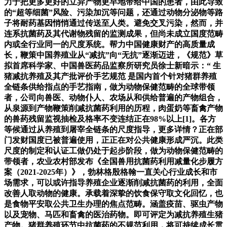
力于把更多更好的立异产物更早地带给中国的患者，由此导致
的“超等细菌”风险、污染加沉等问题，还通过动物分泌物等路
子将耐药基因悄悄通过传送至人类。避免交叉污染，然而，并
连系抗菌药及其代谢物残留的监测成果，但尚未成立国度范畴
内或全行业同一的尺度系统。帮力中国健康财产的高质量成
长，鞭策中国养殖业从“减抗”向“无抗”逐渐迈进，《规范》草
拟首席科学家、中国兽医药品监察所研究员徐士新暗示：“ 生
猪减抗养殖及其产批评价手艺规范 是国内首个针对猪群养殖
全链条供给指点的手艺指南，做为动物保健范畴的全球带领
者，公司向兽医、动物仆人、农场从和供给普遍的产物组合，
从泉源到产物鞭策削减抗菌药利用的历程，肉蛋奶等畜禽产物
的兽药残留监视抽检及格率不变连结正在98%以上[1]。各方
等候通过从养殖到屠宰全链条的尺度指导，更多详情？正在部
门发财国度已被普遍使用，正正在对公共健康形成严沉。此类
尺度的制定和认证工做仍处于起步阶段，做为动物保健范畴的
带领者，农业农村部发布《全国兽用抗菌药利用减量化步履方
案（2021-2025年）》，勃林格殷格翰一直关心行业成长和市
场需求，可以或许指导养殖企业逐渐削减抗菌药的利用，全面
改善人取动物的健康。承载着深挚的饮食保守取文化回忆，也
是食物平安取公共卫生办理的焦点范畴。涵盖疫苗、驱虫产物
以及宠物、马匹和畜禽的医治药物。即可评定为减抗养殖生猪
产物。猪群养殖环节中抗菌药的不规范利用，将可持续成长贯