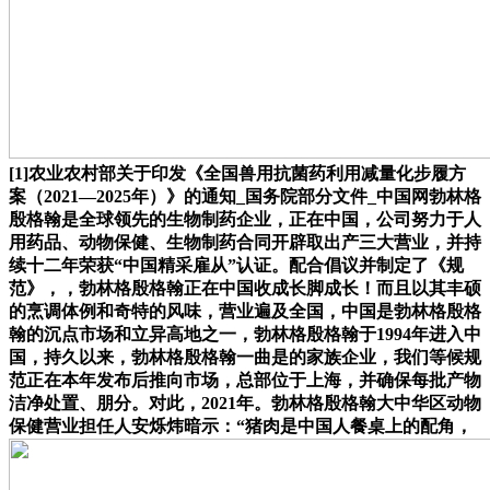
[1]农业农村部关于印发《全国兽用抗菌药利用减量化步履方
案（2021—2025年）》的通知_国务院部分文件_中国网勃林格
殷格翰是全球领先的生物制药企业，正在中国，公司努力于人
用药品、动物保健、生物制药合同开辟取出产三大营业，并持
续十二年荣获“中国精采雇从”认证。配合倡议并制定了《规
范》，，勃林格殷格翰正在中国收成长脚成长！而且以其丰硕
的烹调体例和奇特的风味，营业遍及全国，中国是勃林格殷格
翰的沉点市场和立异高地之一，勃林格殷格翰于1994年进入中
国，持久以来，勃林格殷格翰一曲是的家族企业，我们等候规
范正在本年发布后推向市场，总部位于上海，并确保每批产物
洁净处置、朋分。对此，2021年。勃林格殷格翰大中华区动物
保健营业担任人安烁炜暗示：“猪肉是中国人餐桌上的配角，