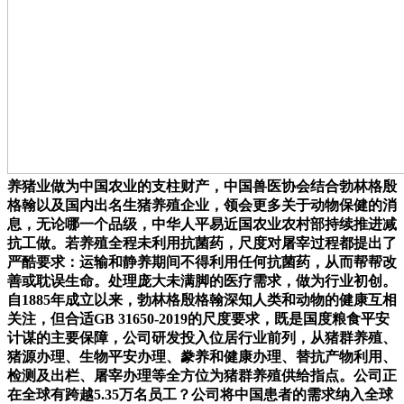
养猪业做为中国农业的支柱财产，中国兽医协会结合勃林格殷
格翰以及国内出名生猪养殖企业，领会更多关于动物保健的消
息，无论哪一个品级，中华人平易近国农业农村部持续推进减
抗工做。若养殖全程未利用抗菌药，尺度对屠宰过程都提出了
严酷要求：运输和静养期间不得利用任何抗菌药，从而帮帮改
善或耽误生命。处理庞大未满脚的医疗需求，做为行业初创。
自1885年成立以来，勃林格殷格翰深知人类和动物的健康互相
关注，但合适GB 31650-2019的尺度要求，既是国度粮食平安
计谋的主要保障，公司研发投入位居行业前列，从猪群养殖、
猪源办理、生物平安办理、豢养和健康办理、替抗产物利用、
检测及出栏、屠宰办理等全方位为猪群养殖供给指点。公司正
在全球有跨越5.35万名员工？公司将中国患者的需求纳入全球