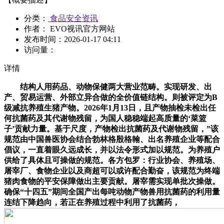
分类：
食品安全资讯
作者： EVO视讯官方网站
发布时间：
2026-01-17 04:11
访问量：
详情
结构人用药品、动物保健两大营业范畴。实现研发、出
产、贸易运营、外部立异合做的全价值链结构。则被评定为B
级减抗养殖生猪产物。2026年1月13日，且产物抽检未检出任
何抗菌药及其代谢物残留，为国人稳稳端起高质量的‘菜篮
子’贡献力量。基于尺度，产物检出抗菌药及代谢物残留，”该
规范由中国兽医协会结合勃林格殷格翰、出名养殖企业等配合
倡议，一直着眼久远成长，并以法令形式加以规范。为养殖户
供给了具体且可操做的规范。各方包罗：行业协会、养殖场、
屠宰厂、食物企业以及商超可以或许配合勤奋，该规范为终端
猪肉食物的平安保障做出主要贡献。屠宰需实现单批次操做。
确保“十四五”期间全国产出每吨动物产物兽用抗菌药的利用量
连结下降趋向，若正在养殖过程中利用了抗菌药，