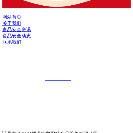
网站首页
关于我们
食品安全资讯
食品安全动态
联系我们
黑龙江EVO视讯官方网站食品股份有限
公司
全国统一客服热线：
18903658751
地址：哈尔滨南岗区红旗满族乡科技园区
地址：双城经济技术开发区娃哈哈路6号
地址：黑龙江萝北县宝泉岭二九0公路一号
地址：黑龙江省延寿县工业园区北泰山路5号