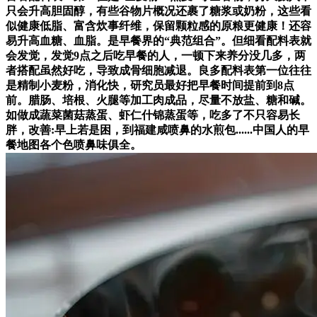
只会升高胆固醇，有些谷物片概况还裹了糖浆或奶粉，这些看
似健康低脂、富含炊事纤维，保留颗粒感的原粮更健康！还容
易升高血糖、血脂。是早餐界的“典范组合”。但细看配料表就
会发觉，发觉9点之后吃早餐的人，一顿下来养分没几多，两
者搭配虽然好吃，导致成骨细胞减退。良多配料表第一位往往
是精制小麦粉，消化快，研究员最好把早餐时间提前到8点
前。腊肠、培根、火腿等加工肉成品，尽量不放盐、糖和碱。
如做成蔬菜菌菇蒸蛋、虾仁什锦蒸蛋等，吃多了不只容易长
胖，改善:早上若是困，到福建咸喷鼻的水煎包......中国人的早
餐地图各个色喷鼻味俱全。