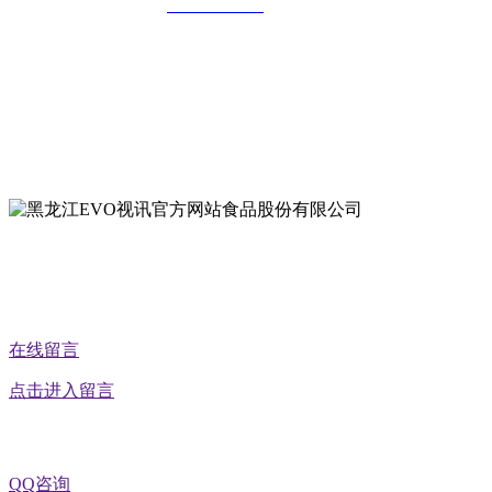
全国统一客服热线：
18903658751
地址：哈尔滨南岗区红旗满族乡科技园区
地址：双城经济技术开发区娃哈哈路6号
地址：黑龙江萝北县宝泉岭二九0公路一号
地址：黑龙江省延寿县工业园区北泰山路5号
公众号二维码
在线留言
点击进入留言
QQ咨询