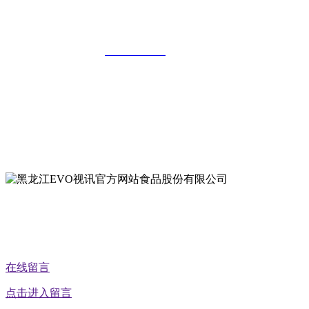
公司
全国统一客服热线：
18903658751
地址：哈尔滨南岗区红旗满族乡科技园区
地址：双城经济技术开发区娃哈哈路6号
地址：黑龙江萝北县宝泉岭二九0公路一号
地址：黑龙江省延寿县工业园区北泰山路5号
公众号二维码
在线留言
点击进入留言