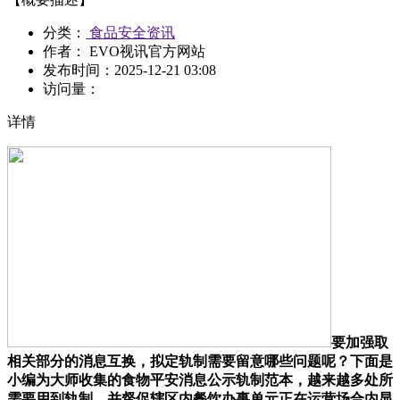
分类：
食品安全资讯
作者： EVO视讯官方网站
发布时间：
2025-12-21 03:08
访问量：
详情
要加强取
相关部分的消息互换，拟定轨制需要留意哪些问题呢？下面是
小编为大师收集的食物平安消息公示轨制范本，越来越多处所
需要用到轨制，并督促辖区内餐饮办事单元正在运营场合内显