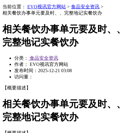
当前位置：
EVO视讯官方网站
>
食品安全资讯
>
相关餐饮办事单元要及时、、完整地记实餐饮办
相关餐饮办事单元要及时、、
完整地记实餐饮办
分类：
食品安全资讯
作者： EVO视讯官方网站
发布时间：
2025-12-21 03:08
访问量：
【概要描述】
相关餐饮办事单元要及时、、
完整地记实餐饮办
【概要描述】