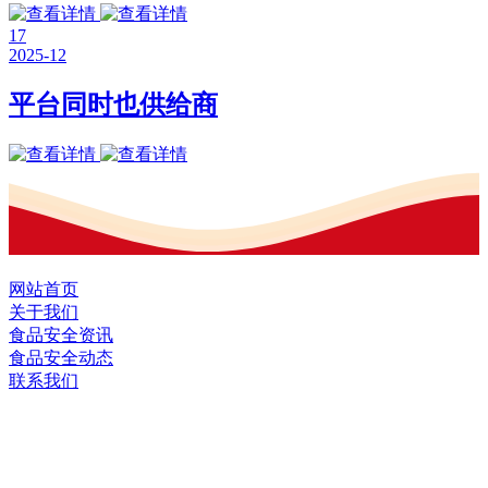
17
2025-12
平台同时也供给商
网站首页
关于我们
食品安全资讯
食品安全动态
联系我们
黑龙江EVO视讯官方网站食品股份有限
公司