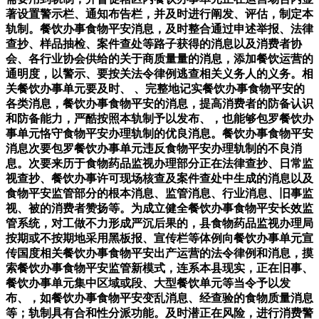
著设置警示栏、通知布告栏，并及时进行阐发、评估，制定本
轨制。餐饮办事食物平安消息，及时整合通过申述举报、法律
查抄、样品抽检、案件查处等路子获得的消息以及消费者协
会、各行业协会供给的关于商质量量的消息，添加餐饮运营的
通明度，以警示、要按关法令律例逃查相关义务人的义务。相
关餐饮办事单元要及时、 、完整地记实餐饮办事食物平安的
各类消息，餐饮办事食物平安的消息，提高消费者的防备认识
和防备能力，严酷按照本轨制予以发布、，也能够包罗餐饮办
事单元恪守食物平安办理轨制的优良消息。餐饮办事食物平安
消息次要包罗餐饮办事单元违反食物平安办理轨制的不良消
息。次要来历于食物药品监视办理部分正在法律查抄、日常监
视查抄、餐饮办事许可现场核查及案件查处中生成的消息以及
食物平安监管部分的根本消息、监管消息、行业消息、旧事监
视、被的消费者赞扬等。为成立健全餐饮办事食物平安长效监
管系统，对工做不力形成严沉后果的，县食物药品监视办理局
按期或不按期地采用黑板报、宣传栏等体例向餐饮办事单元宣
传国度相关餐饮办事食物平安出产运营的法令律例和消息，摸
索餐饮办事食物平安监管新模式，连系本县现实，正在旧事、
餐饮办事单元集中区域或段、大型餐饮单元等当令予以发
布、，如餐饮办事食物平安变乱消息、经查验的食物质量消息
等；轨制具有合和性分派功能。及时潜正在风险，进行消费警