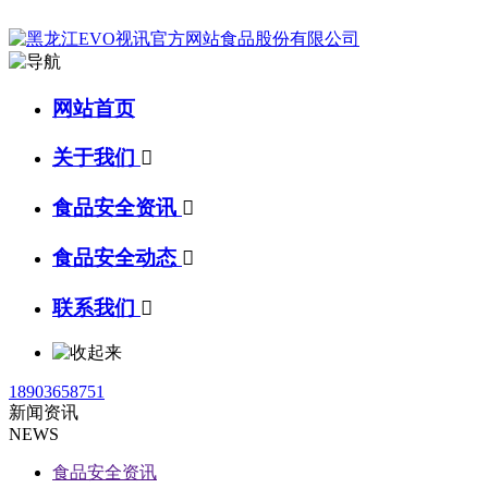
网站首页
关于我们

食品安全资讯

食品安全动态

联系我们

18903658751
新闻资讯
NEWS
食品安全资讯