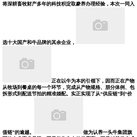
将深耕畜牧财产多年的科技积淀取豢养办理经验，本次一同入
选十大国产和牛品牌的其余企业，
正在以牛为本的引领下，因而正在产物
从牧场到餐桌的每一个环节，完成从产物规格、朋分体例、包
拆形式到配送节拍的精准婚配。实正实现了从“供应链”到“价
值链”的逾越。
做为认养一头牛集团旗