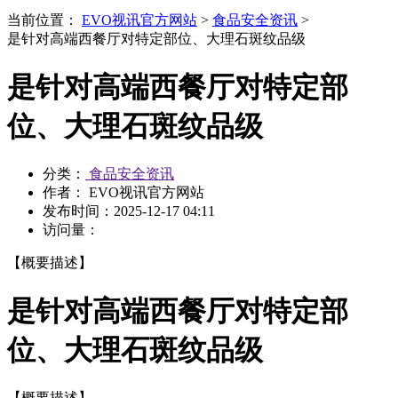
当前位置：
EVO视讯官方网站
>
食品安全资讯
>
是针对高端西餐厅对特定部位、大理石斑纹品级
是针对高端西餐厅对特定部
位、大理石斑纹品级
分类：
食品安全资讯
作者： EVO视讯官方网站
发布时间：
2025-12-17 04:11
访问量：
【概要描述】
是针对高端西餐厅对特定部
位、大理石斑纹品级
【概要描述】