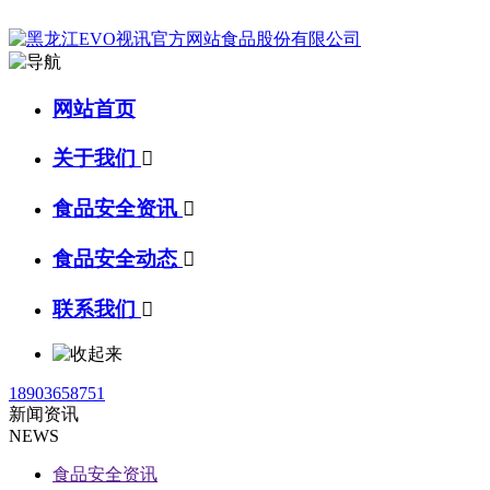
网站首页
关于我们

食品安全资讯

食品安全动态

联系我们

18903658751
新闻资讯
NEWS
食品安全资讯