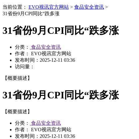
当前位置：
EVO视讯官方网站
>
食品安全资讯
>
31省份9月CPI同比“跌多涨
31省份9月CPI同比“跌多涨
分类：
食品安全资讯
作者： EVO视讯官方网站
发布时间：
2025-12-11 03:36
访问量：
【概要描述】
31省份9月CPI同比“跌多涨
【概要描述】
分类：
食品安全资讯
作者： EVO视讯官方网站
发布时间：
2025-12-11 03:36