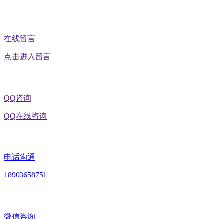
在线留言
点击进入留言
QQ咨询
QQ在线咨询
电话沟通
18903658751
微信咨询