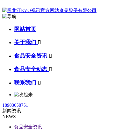
网站首页
关于我们

食品安全资讯

食品安全动态

联系我们

18903658751
新闻资讯
NEWS
食品安全资讯