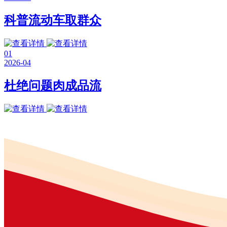
科普流动车取群众
01
2026-04
杜绝问题肉成品流