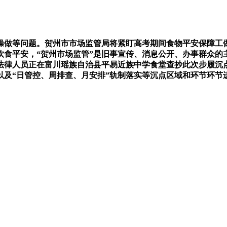
等问题。贺州市市场监管局将紧盯高考期间食物平安保障工做
师生饮食平安，“贺州市场监管”是旧事宣传、消息公开、办事群
法律人员正在富川瑶族自治县平易近族中学食堂查抄此次步履沉
及“日管控、周排查、月安排”轨制落实等沉点区域和环节环节