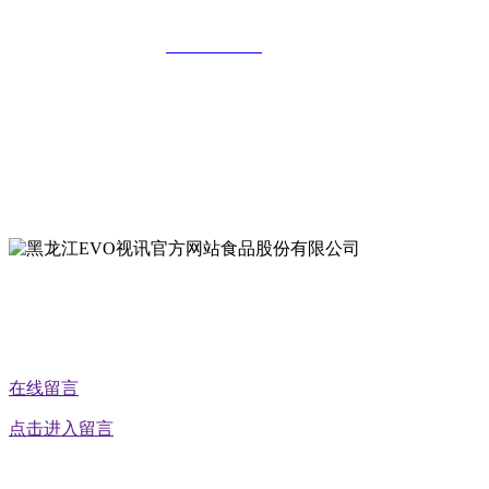
全国统一客服热线：
18903658751
地址：哈尔滨南岗区红旗满族乡科技园区
地址：双城经济技术开发区娃哈哈路6号
地址：黑龙江萝北县宝泉岭二九0公路一号
地址：黑龙江省延寿县工业园区北泰山路5号
公众号二维码
在线留言
点击进入留言