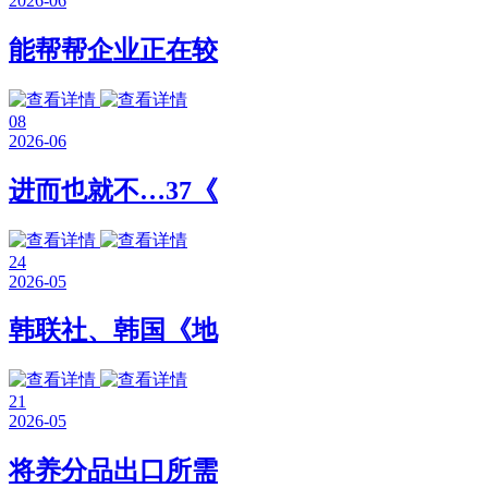
2026-06
能帮帮企业正在较
08
2026-06
进而也就不…37《
24
2026-05
韩联社、韩国《地
21
2026-05
将养分品出口所需