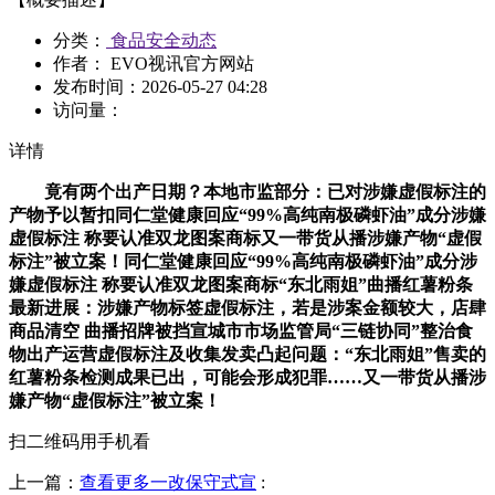
分类：
食品安全动态
作者： EVO视讯官方网站
发布时间：
2026-05-27 04:28
访问量：
详情
竟有两个出产日期？本地市监部分：已对涉嫌虚假标注的
产物予以暂扣同仁堂健康回应“99%高纯南极磷虾油”成分涉嫌
虚假标注 称要认准双龙图案商标又一带货从播涉嫌产物“虚假
标注”被立案！同仁堂健康回应“99%高纯南极磷虾油”成分涉
嫌虚假标注 称要认准双龙图案商标“东北雨姐”曲播红薯粉条
最新进展：涉嫌产物标签虚假标注，若是涉案金额较大，店肆
商品清空 曲播招牌被挡宣城市市场监管局“三链协同”整治食
物出产运营虚假标注及收集发卖凸起问题：“东北雨姐”售卖的
红薯粉条检测成果已出，可能会形成犯罪……又一带货从播涉
嫌产物“虚假标注”被立案！
扫二维码用手机看
上一篇：
查看更多一改保守式宣
: