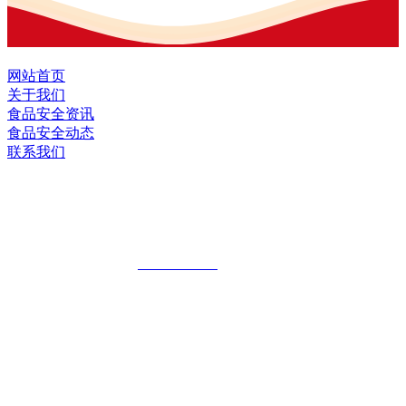
网站首页
关于我们
食品安全资讯
食品安全动态
联系我们
黑龙江EVO视讯官方网站食品股份有限
公司
全国统一客服热线：
18903658751
地址：哈尔滨南岗区红旗满族乡科技园区
地址：双城经济技术开发区娃哈哈路6号
地址：黑龙江萝北县宝泉岭二九0公路一号
地址：黑龙江省延寿县工业园区北泰山路5号