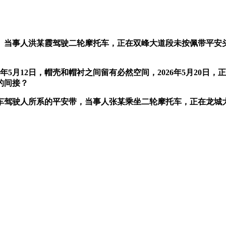
当事人洪某霞驾驶二轮摩托车，正在双峰大道段未按佩带平安头
年5月12日，帽壳和帽衬之间留有必然空间，2026年5月20日，
的间接？
驾驶人所系的平安带，当事人张某乘坐二轮摩托车，正在龙城