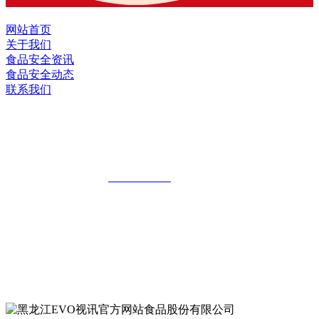
网站首页
关于我们
食品安全资讯
食品安全动态
联系我们
黑龙江EVO视讯官方网站食品股份有限
公司
全国统一客服热线：
18903658751
地址：哈尔滨南岗区红旗满族乡科技园区
地址：双城经济技术开发区娃哈哈路6号
地址：黑龙江萝北县宝泉岭二九0公路一号
地址：黑龙江省延寿县工业园区北泰山路5号