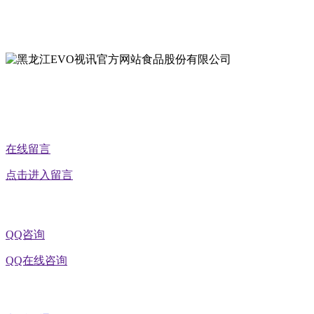
地址：黑龙江省延寿县工业园区北泰山路5号
公众号二维码
在线留言
点击进入留言
QQ咨询
QQ在线咨询