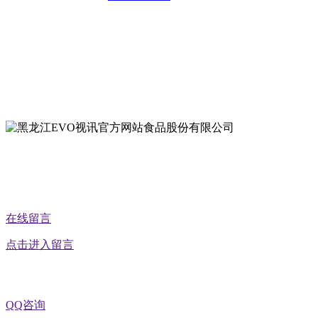
地址：哈尔滨南岗区红旗满族乡科技园区
地址：双城经济技术开发区娃哈哈路6号
地址：黑龙江萝北县宝泉岭二九0公路一号
地址：黑龙江省延寿县工业园区北泰山路5号
公众号二维码
在线留言
点击进入留言
QQ咨询