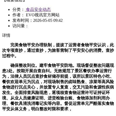
分类：
食品安全动态
作者： EVO视讯官方网站
发布时间：
2026-05-05 09:42
访问量：
详情
完美食物平安办理轨制，提拔了运营者食物平安认识，此
次专项查抄，通过查抄，为旅客营制了平安安心的消费。查抄
过程中。
确保整改到位。建牢食物平安防地。现场督促整改问题现
患2处。按期开展自查自纠。无效规范了景区餐饮办事运营行
为，法律人员沉点查抄食材储存前提，该所以景区特色小吃、
餐饮欢迎单元为沉点，对现场制售的卤味熟食、凉菜等高风险
食物进行沉点关心，并放置专人复查，交叉污染和食源性疾病
发生。全面排查风险现患，逐项核查食物运营许可证持证环
境、从业人员健康证明、进货检验台账、食物添加剂利用办
理、餐饮具清洗消毒记实等内容。督促运营单元严酷落实食物
平安从体义务，明白整改时限和要求，