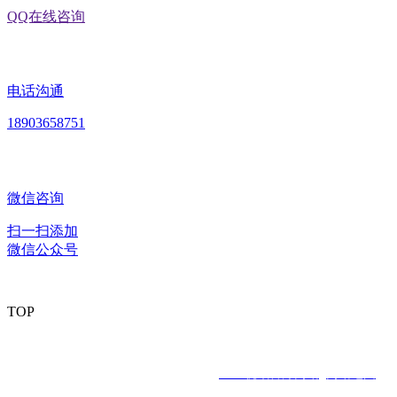
QQ在线咨询
电话沟通
18903658751
微信咨询
扫一扫添加
微信公众号
TOP
版权所有：黑龙江EVO视讯官方网站食品股份有限公司 Copyright ©
2020 All rights reserved
网站建设：
EVO视讯官方网站
网站地图