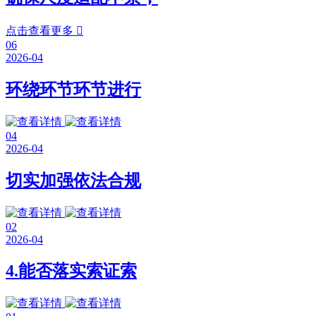
点击查看更多

06
2026-04
环绕环节环节进行
04
2026-04
切实加强依法合规
02
2026-04
4.能否落实索证索