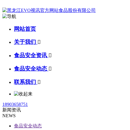
网站首页
关于我们

食品安全资讯

食品安全动态

联系我们

18903658751
新闻资讯
NEWS
食品安全动态