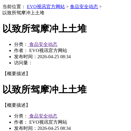
当前位置：
EVO视讯官方网站
>
食品安全动态
>
以致所驾摩冲上土堆
以致所驾摩冲上土堆
分类：
食品安全动态
作者： EVO视讯官方网站
发布时间：
2026-04-25 08:34
访问量：
【概要描述】
以致所驾摩冲上土堆
【概要描述】
分类：
食品安全动态
作者： EVO视讯官方网站
发布时间：
2026-04-25 08:34