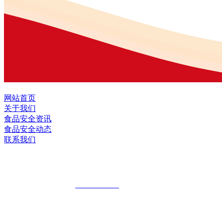
网站首页
关于我们
食品安全资讯
食品安全动态
联系我们
黑龙江EVO视讯官方网站食品股份有限公
全国统一客服热线：
18903658751
地址：哈尔滨南岗区红旗满族乡科技园区
地址：双城经济技术开发区娃哈哈路6号