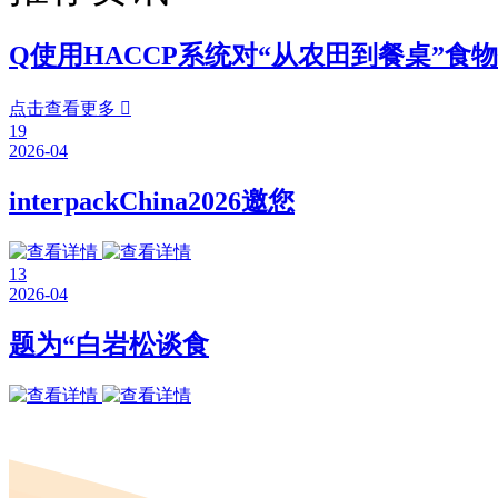
Q使用HACCP系统对“从农田到餐桌”食
点击查看更多

19
2026-04
interpackChina2026邀您
13
2026-04
题为“白岩松谈食