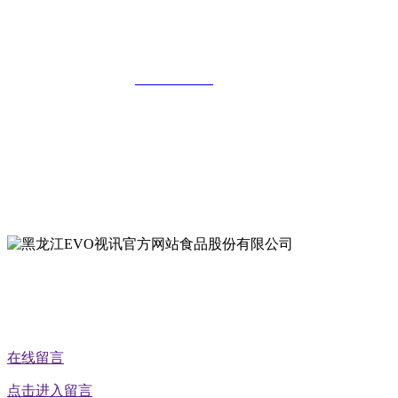
黑龙江EVO视讯官方网站食品股份有限
公司
全国统一客服热线：
18903658751
地址：哈尔滨南岗区红旗满族乡科技园区
地址：双城经济技术开发区娃哈哈路6号
地址：黑龙江萝北县宝泉岭二九0公路一号
地址：黑龙江省延寿县工业园区北泰山路5号
公众号二维码
在线留言
点击进入留言