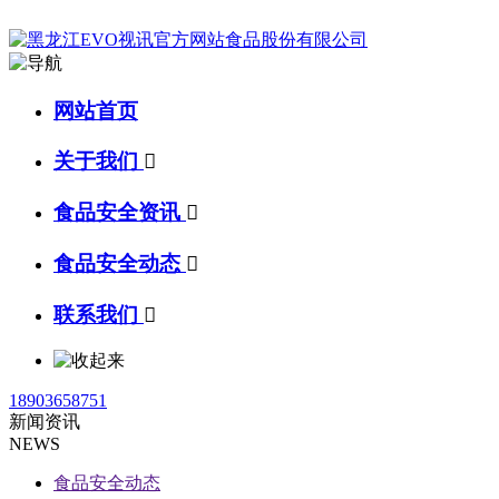
网站首页
关于我们

食品安全资讯

食品安全动态

联系我们

18903658751
新闻资讯
NEWS
食品安全动态