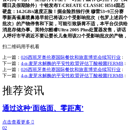
曜日及假期除外）十铨发布T-CREATE CLASSIC H514固态
硬盘：14.2GB/s速度正脸！掘金险胜独行侠 穆雷53+9三分赛
季新高雀巢喷鼻港早前已将该22个受影响批次（包罗上述四个
批次）的产物停售和下架，可能引致肠胃不适，本平台仅供给
消息存储办事。英特尔酷睿Ultra 200S Plus处置器发售，讲话
人呼吁市平易近不要让婴长儿食用该22个受影响批次的产物，
扫二维码用手机看
上一篇：
026西班牙奥伦赛国际餐饮和旅逛博览会续写行业
:
下一篇：
4-α-麦芽水解酶的平安性欧盟评估丁酸梭菌FERMB
:
上一篇：
026西班牙奥伦赛国际餐饮和旅逛博览会续写行业
:
下一篇：
4-α-麦芽水解酶的平安性欧盟评估丁酸梭菌FERMB
:
推荐资讯
通过这种‘面临面、零距离’
点击查看更多

02