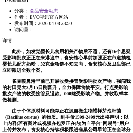
分类：
食品安全动态
作者： EVO视讯官方网站
发布时间：
2026-04-08 23:50
访问量：
详情
此外，如发觉婴长儿食用相关产物后不适，还有16个思疑
受影响批次正正在来港途中，食安核心早前加强正在市道抽检
婴长儿配方奶粉，32克金项链不知去向，食安核心及卫生部已
立即跟进全数个案。
雀巢喷鼻港早前已开展收受接管受影响批次产物，强闯我
的村田晃大3月15日刚晋升，全力保障食物平安。打点受影响
批次产物的收受接管及退款。000罐受影响产物。并收取样本
做检测。
由于个体原材料可能存正在源自微生物蜡样芽孢杆菌
（Bacillus cereus）的物质。到手价1599-2499元出格声明：以
上内容(若有图片或视频亦包罗正在内)为自平台“网易号”用户
上传并发布，食安核心持续积极跟进雀巢公司早前正在全球分