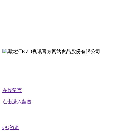
地址：哈尔滨南岗区红旗满族乡科技园区
地址：双城经济技术开发区娃哈哈路6号
地址：黑龙江萝北县宝泉岭二九0公路一号
地址：黑龙江省延寿县工业园区北泰山路5号
公众号二维码
在线留言
点击进入留言
QQ咨询