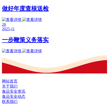
做好年度查核送检
28
2025-11
一步鞭策义务落实
网站首页
关于我们
食品安全资讯
食品安全动态
联系我们