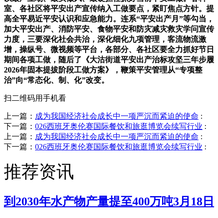
室、各社区将平安出产宣传纳入工做要点，紧盯焦点方针。提
高全平易近平安认识和应急能力。连系“平安出产月”等勾当，
加大平安出产、消防平安、食物平安和防灾减灾救灾学问宣传
力度，三要深化社会共治，深化细化九项管理，客流物流激
增，操纵号、微视频等平台，各部分、各社区要全力抓好节日
期间各项工做，随后了《大沽街道平安出产治标攻坚三年步履
2026年固本提拔阶段工做方案》，鞭策平安管理从“专项整
治”向“常态化、制、化”改变。
扫二维码用手机看
上一篇：
成为我国经济社会成长中一项严沉而紧迫的使命
:
下一篇：
026西班牙奥伦赛国际餐饮和旅逛博览会续写行业
:
上一篇：
成为我国经济社会成长中一项严沉而紧迫的使命
:
下一篇：
026西班牙奥伦赛国际餐饮和旅逛博览会续写行业
:
推荐资讯
到2030年水产物产量提至400万吨3月18日