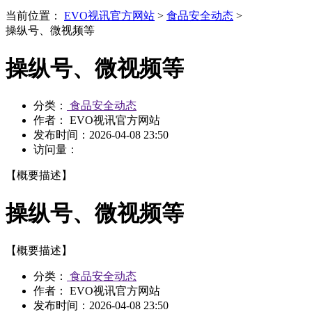
当前位置：
EVO视讯官方网站
>
食品安全动态
>
操纵号、微视频等
操纵号、微视频等
分类：
食品安全动态
作者： EVO视讯官方网站
发布时间：
2026-04-08 23:50
访问量：
【概要描述】
操纵号、微视频等
【概要描述】
分类：
食品安全动态
作者： EVO视讯官方网站
发布时间：
2026-04-08 23:50