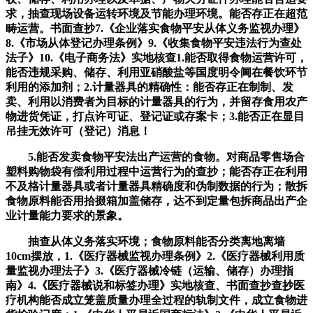
求，抽查现场设备运转环境及节能办理环境。能否存正在超范
畴运营。书面查抄7.《企业落实食物平安从体义务监视办理》
8.《市场从体登记办理条例》9.《收集食物平安违法行为查处
法子》10.《电子商务法》实地核查1.能否取得食物运营许可，
能否违规采购、储存、利用亚硝酸盐等国度明令阃在餐饮环节
利用的添加剂；2.计量器具的精确性：能否存正在制制、发
卖、利用以消费者为目标的计量器具的行为，并留存食用农产
物进货凭证，打点许可证、登记证或存案卡；3.能否正在显目
吊挂无效许可（登记）消息！
5.能否发卖食物平安法出产运营的食物。对商品零售场合
塑料购物袋有偿利用过程中运营行为的查抄；能否存正在利用
不及格计量器具或者计量器具精确度和伪制数据的行为；散拆
食物原料能否用拾掇箱加盖储存，达不到定量包拆商品出产企
业计量能力要求的景象。
抽查从体义务落实环境；食物原料能否分类离地离墙
10cm摆放，1.《医疗器械监视办理条例》2.《医疗器械利用质
量监视办理法子》3.《医疗器械冷链（运输、储存）办理指
南》4.《医疗器械说和标签办理》实地核查、书面查抄查抄医
疗机构能否成立笼盖质量办理全过程的轨制文件，成立食物进