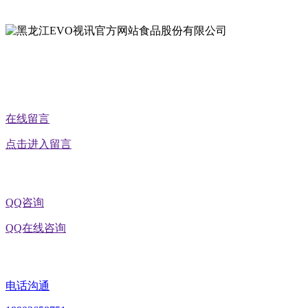
地址：黑龙江省延寿县工业园区北泰山路5号
公众号二维码
在线留言
点击进入留言
QQ咨询
QQ在线咨询
电话沟通