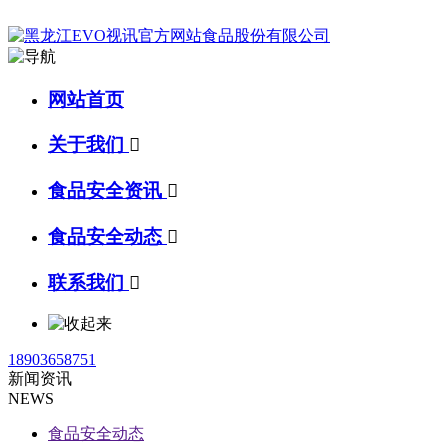
网站首页
关于我们

食品安全资讯

食品安全动态

联系我们

18903658751
新闻资讯
NEWS
食品安全动态