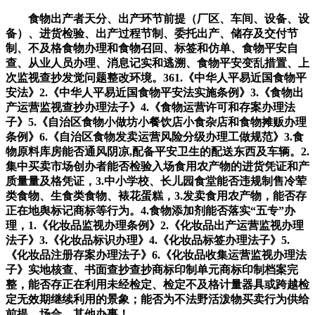
食物出产者天分、出产环节前提（厂区、车间、设备、设
备）、进货检验、出产过程节制、委托出产、储存及交付节
制、不及格食物办理和食物召回、标签和仿单、食物平安自
查、从业人员办理、消息记实和逃溯、食物平安变乱措置、上
次监视查抄发觉问题整改环境。361.《中华人平易近国食物平
安法》2.《中华人平易近国食物平安法实施条例》3.《食物出
产运营监视查抄办理法子》4.《食物运营许可和存案办理法
子》5.《自治区食物小做坊小餐饮店小食杂店和食物摊贩办理
条例》6.《自治区食物发卖运营风险分级办理工做规范》3.食
物原料库房能否通风阴凉,配备平安卫生的配送东西及车辆。2.
集中买卖市场创办者能否检验入场食用农产物的进货凭证和产
质量量及格凭证，3.中小学校、长儿园食堂能否违规制售冷荤
类食物、生食类食物、裱花蛋糕，3.发卖食用农产物，能否存
正在地舆标记商标等行为。4.食物添加剂能否落实“五专”办
理，1.《化妆品监视办理条例》2.《化妆品出产运营监视办理
法子》3.《化妆品标识办理》4.《化妆品标签办理法子》5.
《化妆品注册存案办理法子》6.《化妆品收集运营监视办理法
子》实地核查、书面查抄查抄商标印制单元商标印制档案完
整，能否存正在利用未经检定、检定不及格计量器具或跨越检
定无效期继续利用的景象；能否为不法野活泼物买卖行为供给
前提、场合、其他办事！