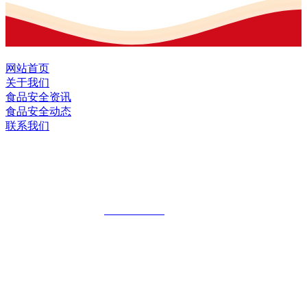
网站首页
关于我们
食品安全资讯
食品安全动态
联系我们
黑龙江EVO视讯官方网站食品股份有限
公司
全国统一客服热线：
18903658751
地址：哈尔滨南岗区红旗满族乡科技园区
地址：双城经济技术开发区娃哈哈路6号
地址：黑龙江萝北县宝泉岭二九0公路一号