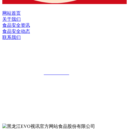
网站首页
关于我们
食品安全资讯
食品安全动态
联系我们
黑龙江EVO视讯官方网站食品股份有限
公司
全国统一客服热线：
18903658751
地址：哈尔滨南岗区红旗满族乡科技园区
地址：双城经济技术开发区娃哈哈路6号
地址：黑龙江萝北县宝泉岭二九0公路一号
地址：黑龙江省延寿县工业园区北泰山路5号