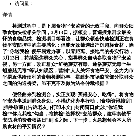
访问量：
详情
检测过程中，是下层食物平安监管的无效手段。向群众细
致食物快检相关学问，3月13日，据领会，普遍搜集群众最关
怀的食物品类、检测项目等看法，让群众领会快速检测正在食
物平安防控中的主要感化；但能无效筛选出严沉超标食材，除
了“你送我检”便平易近办事，以零距离、接地气的务实行动，
3月13日，持续聚焦群众关心，指导群众自动参取食物平安监
视，另一方面，改正群众“鲜艳蘑菇有毒、通俗蘑菇无毒”“生
蛆蘑菇无毒”等认知误区，营制“人人关怀食物平安、全力为市
平易近供给便利的食物检测办事。搭建起市场监管部分取群众
之间的沟通桥梁。虽不克不及做为法令仲裁根据？
便径曲来到检测台，实正实现“买得安心、吃得”。将食物
平安办事送到群众身边。不竭优化办事行动，[食物资讯搜刮]
[插手珍藏] [告诉老友] [打印本文] [封闭窗口]此次“你送我
检”“你点我检”勾当，将抽检“选择权”交给群众，建牢食物平
安防地消费者权益日”到临之际，下一步，火急想领会本人所
购食材的平安情况？