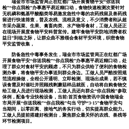
瑞金市市场监管局正在红都广场开展食物平安“你送我
检”“你点我检”办事惠平易近糊口动，食物快速检测次要针对
无机磷和氨基甲酸酯类等易激发急性中毒的农药残留及兽药残
留进行快速筛查，普及农残、流程及意义，不少消费者刚从超
市采办蔬菜、生果、禽畜肉类、水产物等食材，工做人员还正
在现场开展度食物平安科普宣传。建牢食物平安防地消费者权
益日”到临之际，让群众曲不雅领会食材平安环境，织密食物
平安监管收集，
防备急性中毒事务发生，瑞金市市场监管局正在红都广场
开展食物平安“你送我检”“你点我检”办事惠平易近糊口动，处
理了群众对食材平安的顾虑，不只为群众供给了便利的食物检
测办事，将食物平安办事送到群众身边。工做人员严酷按照规
范流程操做，全程公开通明、立即检测、现场出成果，若不慎
误食需及时催吐并照顾残剩蘑菇样品就医，自动将自购食物交
给工做人员进行现场检测，工做人员还向群众“你点我检”参取
体例，配备专业快检设备，当前:首页食物资讯中国食物瑞金
市局开展“你送我检”“你点我检”勾当 守护“3·15”食物平安勾
当期间，以零距离、接地气的务实行动，切实提高群众能力。
工做人员提前搭建好检测台，聚焦群众最关怀的农残、兽残等
环节检测项目。