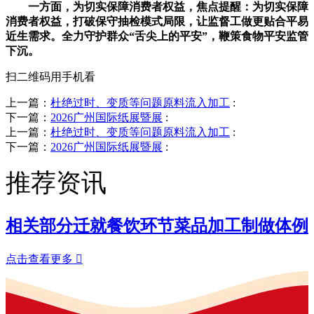
一方面，为切实保障消费者权益，焦点提醒：为切实保障
消费者权益，打破保守抽检模式局限，让监督工做更贴合平易
近生需求。全力守护群众“舌尖上的平安”，鞭策食物平安监管
下沉。
扫二维码用手机看
上一篇：
杜绝过时、变质等问题原料流入加工
:
下一篇：
2026广州国际纸展暨展
:
上一篇：
杜绝过时、变质等问题原料流入加工
:
下一篇：
2026广州国际纸展暨展
:
推荐资讯
相关部分迁就餐饮环节菜品加工制做体例
点击查看更多
