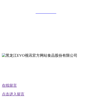
公司
全国统一客服热线：
18903658751
地址：哈尔滨南岗区红旗满族乡科技园区
地址：双城经济技术开发区娃哈哈路6号
地址：黑龙江萝北县宝泉岭二九0公路一号
地址：黑龙江省延寿县工业园区北泰山路5号
公众号二维码
在线留言
点击进入留言