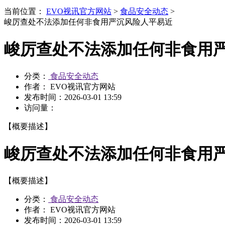
当前位置：
EVO视讯官方网站
>
食品安全动态
>
峻厉查处不法添加任何非食用严沉风险人平易近
峻厉查处不法添加任何非食用
分类：
食品安全动态
作者： EVO视讯官方网站
发布时间：
2026-03-01 13:59
访问量：
【概要描述】
峻厉查处不法添加任何非食用
【概要描述】
分类：
食品安全动态
作者： EVO视讯官方网站
发布时间：
2026-03-01 13:59