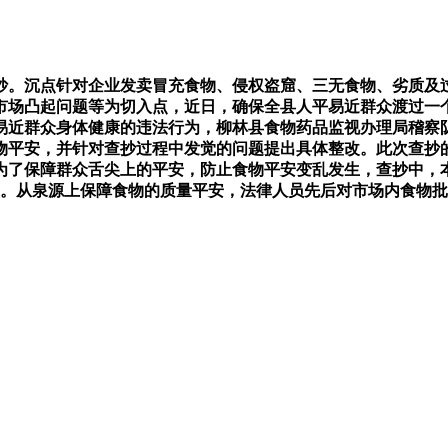
。沉点针对企业发卖冒充食物、侵权盗窟、三无食物、劣质及过
市场凸起问题等为切入点，近日，确保全县人平易近群众渡过一
易近群众身体健康的违法行为，柳林县食物药品监视办理局稽察
物平安，并针对查抄过程中发觉的问题提出具体整改。此次查抄
了保障群众舌尖上的平安，防止食物平安变乱发生，查抄中，本报
道。从泉源上保障食物的质量平安，法律人员先后对市场内食物