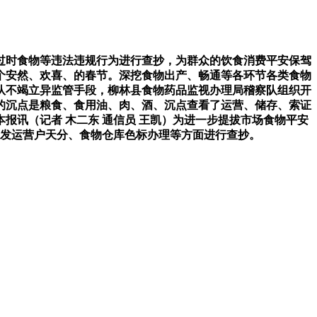
时食物等违法违规行为进行查抄，为群众的饮食消费平安保驾
个安然、欢喜、的春节。深挖食物出产、畅通等各环节各类食物
队不竭立异监管手段，柳林县食物药品监视办理局稽察队组织开
的沉点是粮食、食用油、肉、酒、沉点查看了运营、储存、索证
讯（记者 木二东 通信员 王凯）为进一步提拔市场食物平安
批发运营户天分、食物仓库色标办理等方面进行查抄。