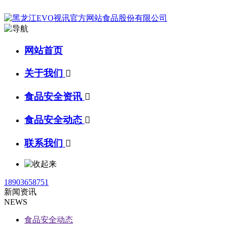
网站首页
关于我们

食品安全资讯

食品安全动态

联系我们

18903658751
新闻资讯
NEWS
食品安全动态