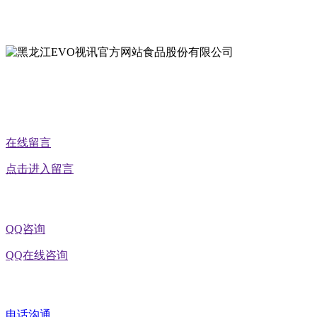
地址：黑龙江省延寿县工业园区北泰山路5号
公众号二维码
在线留言
点击进入留言
QQ咨询
QQ在线咨询
电话沟通