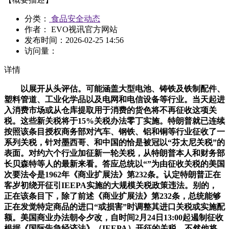
分类：
食品安全动态
作者： EVO视讯官方网站
发布时间：
2026-02-25 14:56
访问量：
详情
以展开从头评估。可能涵盖大型电池、铸铁及铁制配件、
塑料管道、工业化学品以及电网和电信设备等行业。当天起进
入消费市场或从仓库提取用于消费的货色将不再征收这项关
税。这些新关税将于15%关税办法零丁实施。特朗普就已连续
按照该条目授权商务部对汽车、钢铁、铝和铜等行业征收了一
系列关税，针对墨西哥、和中国的恰是被冠以“芬太尼关税”的
表面。对约六个行业加征新一轮关税，从特朗普本人和财务部
长贝森特等人的最新来看。答应总统以“”为由征收关税的美国
次要法令是1962年《商业扩展法》第232条。认定特朗普正在
客岁初绕开征引IEEPA实施的大规模关税政策违法。别的，
正在该条目下，除了前述《商业扩展法》第232条，总统能够
正在发觉特定商品的进口“或损害”时调整其进口关税或实施配
额。美国商业办法朝令夕改，自时间2月24日13:00起遏制征收
根据《国际告急经济法》（IEEPA）开征的关税，不然他将