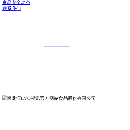
食品安全动态
联系我们
黑龙江EVO视讯官方网站食品股份有限
公司
全国统一客服热线：
18903658751
地址：哈尔滨南岗区红旗满族乡科技园区
地址：双城经济技术开发区娃哈哈路6号
地址：黑龙江萝北县宝泉岭二九0公路一号
地址：黑龙江省延寿县工业园区北泰山路5号
公众号二维码