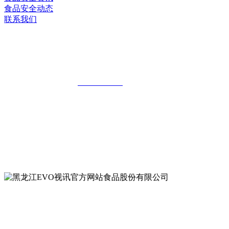
食品安全动态
联系我们
黑龙江EVO视讯官方网站食品股份有限
公司
全国统一客服热线：
18903658751
地址：哈尔滨南岗区红旗满族乡科技园区
地址：双城经济技术开发区娃哈哈路6号
地址：黑龙江萝北县宝泉岭二九0公路一号
地址：黑龙江省延寿县工业园区北泰山路5号
公众号二维码