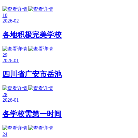
10
2026-02
各地积极完美学校
29
2026-01
四川省广安市岳池
28
2026-01
各学校需第一时间
24