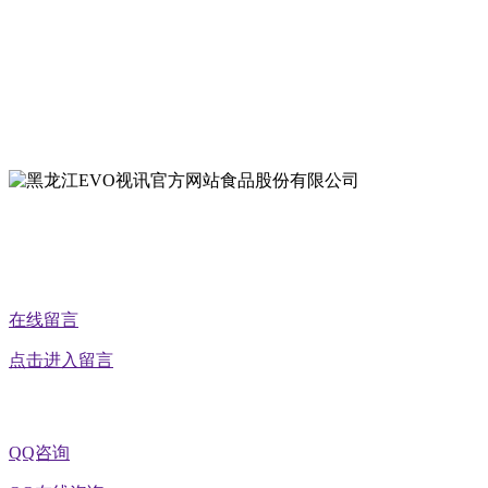
地址：哈尔滨南岗区红旗满族乡科技园区
地址：双城经济技术开发区娃哈哈路6号
地址：黑龙江萝北县宝泉岭二九0公路一号
地址：黑龙江省延寿县工业园区北泰山路5号
公众号二维码
在线留言
点击进入留言
QQ咨询