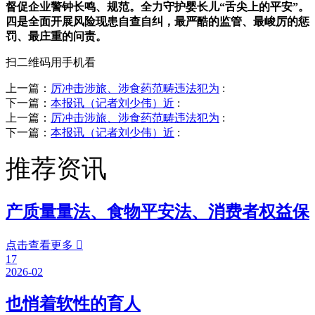
督促企业警钟长鸣、规范。全力守护婴长儿“舌尖上的平安”。
四是全面开展风险现患自查自纠，最严酷的监管、最峻厉的惩
罚、最庄重的问责。
扫二维码用手机看
上一篇：
厉冲击涉旅、涉食药范畴违法犯为
:
下一篇：
本报讯（记者刘少伟）近
:
上一篇：
厉冲击涉旅、涉食药范畴违法犯为
:
下一篇：
本报讯（记者刘少伟）近
:
推荐资讯
产质量量法、食物平安法、消费者权益保
点击查看更多

17
2026-02
也悄着软性的育人