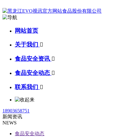
网站首页
关于我们

食品安全资讯

食品安全动态

联系我们

18903658751
新闻资讯
NEWS
食品安全动态