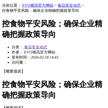
当前位置：
EVO视讯官方网站
>
食品安全动态
>
控食物平安风险；确保企业精确把握政策导向
控食物平安风险；确保企业精
确把握政策导向
分类：
食品安全动态
作者： EVO视讯官方网站
发布时间：
2026-02-18 14:43
访问量：
【概要描述】
控食物平安风险；确保企业精
确把握政策导向
【概要描述】