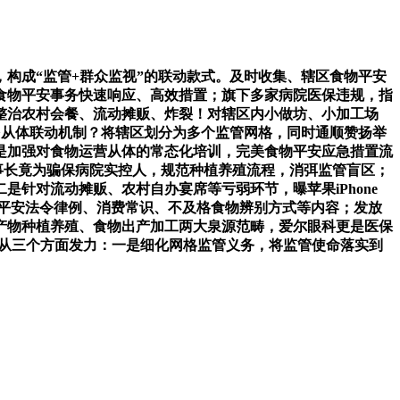
构成“监管+群众监视”的联动款式。及时收集、辖区食物平安
食物平安事务快速响应、高效措置；旗下多家病院医保违规，指
整治农村会餐、流动摊贩、炸裂！对辖区内小做坊、小加工场
成立多从体联动机制？将辖区划分为多个监管网格，同时通顺赞扬举
是加强对食物运营从体的常态化培训，完美食物平安应急措置流
眼科董事长竟为骗保病院实控人，规范种植养殖流程，消弭监管盲区；
是针对流动摊贩、农村自办宴席等亏弱环节，曝苹果iPhone
送食物平安法令律例、消费常识、不及格食物辨别方式等内容；发放
产物种植养殖、食物出产加工两大泉源范畴，爱尔眼科更是医保
沉点从三个方面发力：一是细化网格监管义务，将监管使命落实到