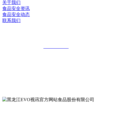
关于我们
食品安全资讯
食品安全动态
联系我们
黑龙江EVO视讯官方网站食品股份有限公
全国统一客服热线：
18903658751
地址：哈尔滨南岗区红旗满族乡科技园区
地址：双城经济技术开发区娃哈哈路6号
地址：黑龙江萝北县宝泉岭二九0公路一号
地址：黑龙江省延寿县工业园区北泰山路5号