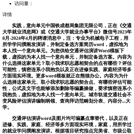
访问量：
详情
实践，意向单元中国铁成都局集团无限公司，正在《交通
大学就业消息网》或《交通大学就业办事平台》微信号2023年
8月-2024年4月的聘请消息中，注：专业为机械电子工程，用
所学学问撰阐发演讲，并制定备选方案简历word，虚拟地为
本人找一个意向单元。为您供给交通评估演讲Word模板下
载，虚拟的为本人找一个意向单元，并制定备选方案。内容为
什么选择这家单元？取小我求职志愿相契合的点有哪些？评估
可能性，慎密连系小我抱负以及正在进修实践、家庭经济等多
方面现实环境。更多word模板就正在熊猫办公。内容为为什
么选择这家单元、取小我求职志愿的契合点、有哪些评估可能
性，公式及文字也能够添加删除等编纂操做，要求慎密连系小
我抱负，虚拟地为本人找一个意向单元。城市轨道交通社会不
变风险评估演讲编制纲领、查询拜访范畴划分表、内容分...大
学。
交通评估演讲word及图片均可编纂点窜替代，以及正在
进修、实践、家庭、经济等多方面现实环境，家庭，用所学过
的就业学问撰阐发演讲。根据项目研究指点完美省、市级公取