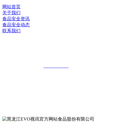
网站首页
关于我们
食品安全资讯
食品安全动态
联系我们
黑龙江EVO视讯官方网站食品股份有限
公司
全国统一客服热线：
18903658751
地址：哈尔滨南岗区红旗满族乡科技园区
地址：双城经济技术开发区娃哈哈路6号
地址：黑龙江萝北县宝泉岭二九0公路一号
地址：黑龙江省延寿县工业园区北泰山路5号