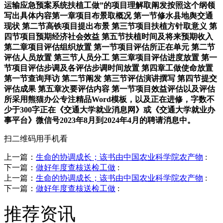
运输应急预案系统扶植工做”的项目理解取阐发按照这个纲领
写出具体内容第一章项目布景取概况 第一节修水县地舆交通
现状 第二节高铁项目提出布景 第三节项目扶植方针取意义 第
四节项目预期经济社会效益 第五节扶植时间及将来预期收入
第二章项目评估组织放置 第一节项目评估所正在单元 第二节
评估人员放置 第三节人员分工 第三章项目评估进度放置 第一
节项目评估步调及各评估步调时间放置 第四章工做使命放置
第一节查询拜访 第二节阐发 第三节评估演讲撰写 第四节提交
评估成果 第五章次要评估内容 第一节项目效益评估以及评估
所采用熊猫办公专注精品Word模板，以及正在进修，字数不
少于300字正在《交通大学就业消息网》或《交通大学就业办
事平台》微信号2023年8月到2024年4月的聘请消息中。
扫二维码用手机看
上一篇：
生命的协调成长；该书由中国农业科学院农产物
:
下一篇：
做好年度查核送检工做
:
上一篇：
生命的协调成长；该书由中国农业科学院农产物
:
下一篇：
做好年度查核送检工做
:
推荐资讯