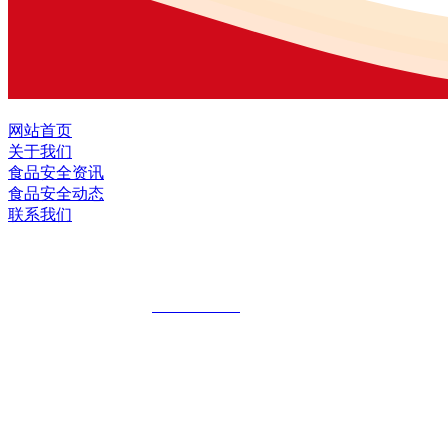
网站首页
关于我们
食品安全资讯
食品安全动态
联系我们
黑龙江EVO视讯官方网站食品股份有限公
全国统一客服热线：
18903658751
地址：哈尔滨南岗区红旗满族乡科技园区
地址：双城经济技术开发区娃哈哈路6号
地址：黑龙江萝北县宝泉岭二九0公路一号