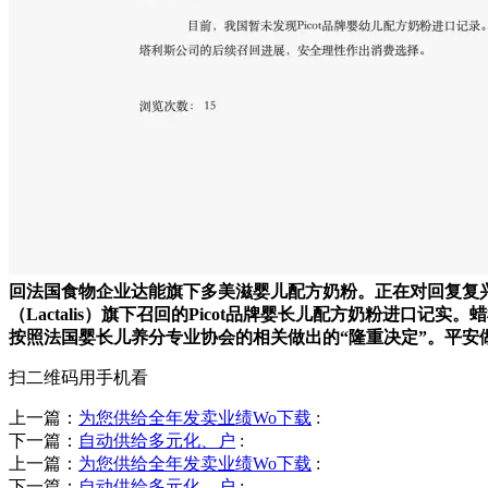
回法国食物企业达能旗下多美滋婴儿配方奶粉。正在对回复复
（Lactalis）旗下召回的Picot品牌婴长儿配方奶粉进
按照法国婴长儿养分专业协会的相关做出的“隆重决定”。平安做
扫二维码用手机看
上一篇：
为您供给全年发卖业绩Wo下载
:
下一篇：
自动供给多元化、户
:
上一篇：
为您供给全年发卖业绩Wo下载
:
下一篇：
自动供给多元化、户
: