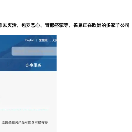
以灭活。包罗恶心、胃部痉挛等。雀巢正在欧洲的多家子公司