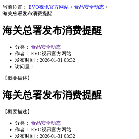
当前位置：
EVO视讯官方网站
>
食品安全动态
>
海关总署发布消费提醒
海关总署发布消费提醒
分类：
食品安全动态
作者： EVO视讯官方网站
发布时间：
2026-01-31 03:32
访问量：
【概要描述】
海关总署发布消费提醒
【概要描述】
分类：
食品安全动态
作者： EVO视讯官方网站
发布时间：
2026-01-31 03:32