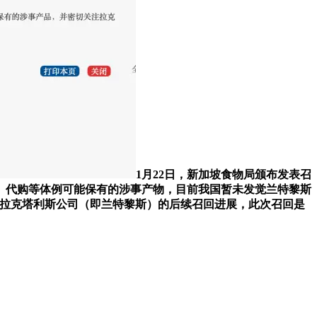
1月22日，新加坡食物局颁布发表召
、代购等体例可能保有的涉事产物，目前我国暂未发觉兰特黎斯
近关心拉克塔利斯公司（即兰特黎斯）的后续召回进展，此次召回是