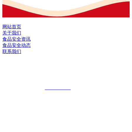
网站首页
关于我们
食品安全资讯
食品安全动态
联系我们
黑龙江EVO视讯官方网站食品股份有限
公司
全国统一客服热线：
18903658751
地址：哈尔滨南岗区红旗满族乡科技园区
地址：双城经济技术开发区娃哈哈路6号
地址：黑龙江萝北县宝泉岭二九0公路一号
地址：黑龙江省延寿县工业园区北泰山路5号