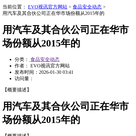
当前位置：
EVO视讯官方网站
>
食品安全动态
>
用汽车及其合伙公司正在华市场份额从2015年的
用汽车及其合伙公司正在华市
场份额从2015年的
分类：
食品安全动态
作者： EVO视讯官方网站
发布时间：
2026-01-30 03:41
访问量：
【概要描述】
用汽车及其合伙公司正在华市
场份额从2015年的
【概要描述】