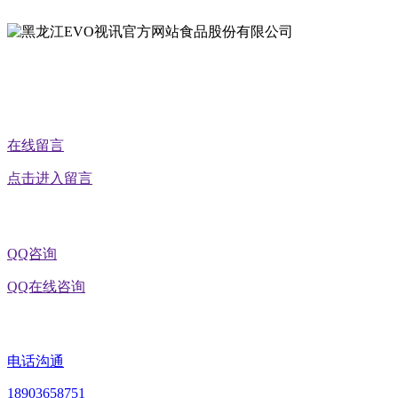
公众号二维码
在线留言
点击进入留言
QQ咨询
QQ在线咨询
电话沟通
18903658751