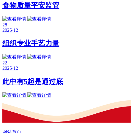
食物质量平安监管
28
2025-12
组织专业手艺力量
22
2025-12
此中有5起是通过底
网站首页