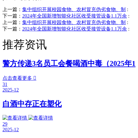
上一篇：
集中组织开展校园食物、农村冒充伪劣食物、制
:
下一篇：
2024年全国新增智能化社区收受接管设备1.1万余
:
上一篇：
集中组织开展校园食物、农村冒充伪劣食物、制
:
下一篇：
2024年全国新增智能化社区收受接管设备1.1万余
:
推荐资讯
警方传递3名员工会餐喝酒中毒（2025年1
点击查看更多

31
2025-12
白酒中存正在塑化
29
2025-12