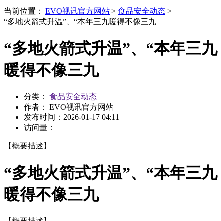
当前位置：
EVO视讯官方网站
>
食品安全动态
>
“多地火箭式升温”、“本年三九暖得不像三九
“多地火箭式升温”、“本年三九
暖得不像三九
分类：
食品安全动态
作者： EVO视讯官方网站
发布时间：
2026-01-17 04:11
访问量：
【概要描述】
“多地火箭式升温”、“本年三九
暖得不像三九
【概要描述】