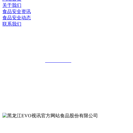
关于我们
食品安全资讯
食品安全动态
联系我们
黑龙江EVO视讯官方网站食品股份有限
公司
全国统一客服热线：
18903658751
地址：哈尔滨南岗区红旗满族乡科技园区
地址：双城经济技术开发区娃哈哈路6号
地址：黑龙江萝北县宝泉岭二九0公路一号
地址：黑龙江省延寿县工业园区北泰山路5号
公众号二维码