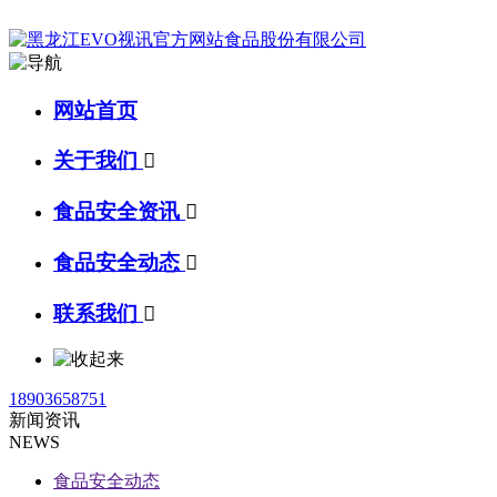
网站首页
关于我们

食品安全资讯

食品安全动态

联系我们

18903658751
新闻资讯
NEWS
食品安全动态