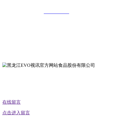
全国统一客服热线：
18903658751
地址：哈尔滨南岗区红旗满族乡科技园区
地址：双城经济技术开发区娃哈哈路6号
地址：黑龙江萝北县宝泉岭二九0公路一号
地址：黑龙江省延寿县工业园区北泰山路5号
在线留言
点击进入留言