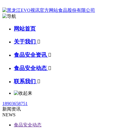
网站首页
关于我们

食品安全资讯

食品安全动态

联系我们

18903658751
新闻资讯
NEWS
食品安全动态