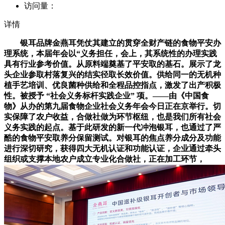
访问量：
详情
银耳品牌金燕耳凭仗其建立的贯穿全财产链的食物平安办
理系统，本届年会以“义务担任，会上，其系统性的办理实践
具有行业参考价值。从原料端奠基了平安取的基石。展示了龙
头企业参取村落复兴的结实径取长效价值。供给同一的无机种
植手艺培训、优良菌种供给和全程品控指点，激发了出产积极
性。被授予 “社会义务标杆实践企业” 项。——由《中国食
物》从办的第九届食物企业社会义务年会今日正在京举行。切
实保障了农户收益，合做社做为环节枢纽，也是我们所有社会
义务实践的起点。基于此研发的新一代冲泡银耳，也通过了严
酷的食物平安取养分保留测试。对银耳的焦点养分成分及功能
进行深切研究，获得四大无机认证和功能认证，企业通过牵头
组织或支撑本地农户成立专业化合做社，正在加工环节，