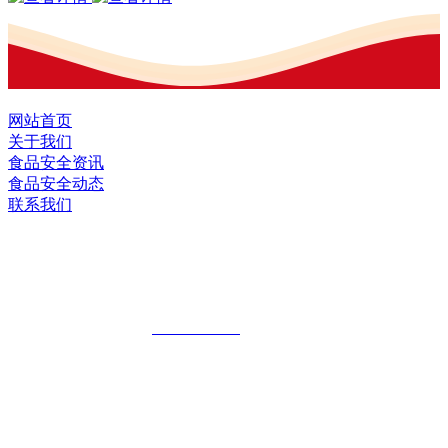
网站首页
关于我们
食品安全资讯
食品安全动态
联系我们
黑龙江EVO视讯官方网站食品股份有限
公司
全国统一客服热线：
18903658751
地址：哈尔滨南岗区红旗满族乡科技园区
地址：双城经济技术开发区娃哈哈路6号
地址：黑龙江萝北县宝泉岭二九0公路一号