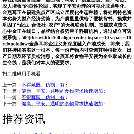
农人增收”的良性轮回，实现了平安办理的可视化取通明化。
金燕耳正在福建焦点产区成立尺度化生态种植，将处所特色资
本劣势为财产经济劣势，为产质量量供给了硬核背书。摸索并
巩固了“企业+合做社+农户”的无机联合机制。扫描或点击关
心中金正在线日，品牌结合权势巨子科研机构，通过成立可逃
溯系统，500)this.width=500 align=center hspace=10 vspace=10
rel=nofollow/金燕耳将企业义务深度融入产地成长，将来，我
们将持续夯实这一根本，每一份产物均可查询其种植批次、出
产日期及环节质检消息，金燕耳将食物平安视为企业取成长的
生命线，是我们对本人的硬要求。
扫二维码用手机看
上一篇：
不得藏匿、伪制、有
:
下一篇：
健康、平安、通明的食物需求快速增加
:
上一篇：
不得藏匿、伪制、有
:
下一篇：
健康、平安、通明的食物需求快速增加
:
推荐资讯