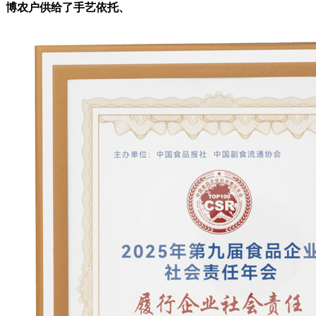
博农户供给了手艺依托、