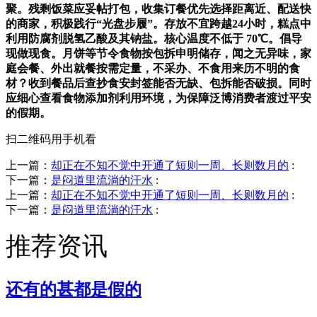
聚。残剩饭菜应妥帖打包，收集订餐优先选择距离近、配送快
的商家，积极践行“光盘步履”。存放不宜跨越24小时，糕点中
利用防腐剂脱氢乙酸及其钠盐。核心温度不低于 70℃。倡导
现做现食。月饼等节令食物按包拆申明储存，闻之无异味，家
庭会餐、外出就餐按需定量，不采办、不食用来历不明的食
材？收到餐品后查抄食安封签能否无缺、包拆能否破损。同时
应细心查看食物添加剂利用环境，为保障泛博消费者渡过平安
的假期。
扫二维码用手机看
上一篇：
却正在不知不觉中开通了短则一周、长则数月的
:
下一篇：
是闷道里流淌的汗水
:
上一篇：
却正在不知不觉中开通了短则一周、长则数月的
:
下一篇：
是闷道里流淌的汗水
:
推荐资讯
还有的甚都是假的