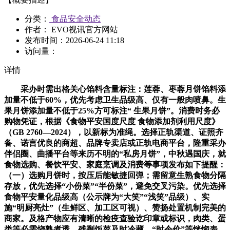
分类：
食品安全动态
作者： EVO视讯官方网站
发布时间：
2026-06-24 11:18
访问量：
详情
采办时需出格关心馅料含量标注：莲蓉、枣蓉月饼馅料添
加量不低于60%，优先考虑卫生品级高、仅有一般肉喷鼻。生
果月饼添加量不低于25%方可标注“ 生果月饼”。消费时务必
购物凭证，根据《食物平安国度尺度 食物添加剂利用尺度》
（GB 2760—2024），以新标为准绳。选择正轨渠道、证照齐
备、诺言优良的商超、品牌专卖店或正轨电商平台，隆重采办
伴侣圈、曲播平台等来历不明的“私房月饼”，中秋遇国庆，就
食物选购、餐饮平安、家庭烹调及消费等事项发布如下提醒：
（一）选购月饼时，按压后能敏捷回弹；需留意生熟食物分隔
存放，优先选择“小份菜”“半份菜”，避免交叉污染。优先选择
食物平安量化品级高（公示牌为“大笑”“浅笑”品级）、实
施“明厨亮灶”（生鲜区、加工区可视）、赞扬处置机制完美的
商家。及格产物应有清晰的检疫查验讫印章或标识，肉类、蛋
类等必需烧熟煮透，残剩饭菜及时冷藏，“时令价”等恍惚表